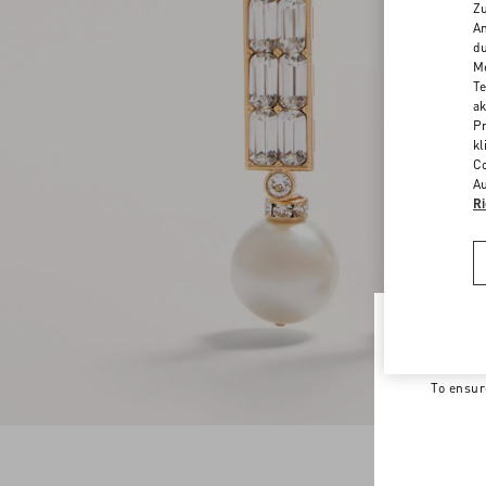
Zu
An
du
Me
Te
ak
Pr
kl
Co
Au
Ri
Welco
To ensur