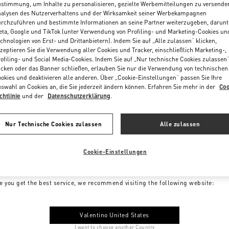
stimmung, um Inhalte zu personalisieren, gezielte Werbemitteilungen zu versende
alysen des Nutzerverhaltens und der Wirksamkeit seiner Werbekampagnen
rchzuführen und bestimmte Informationen an seine Partner weiterzugeben, darunt
ta, Google und TikTok (unter Verwendung von Profiling- und Marketing-Cookies un
chnologien von Erst- und Drittanbietern). Indem Sie auf „Alle zulassen“ klicken,
zeptieren Sie die Verwendung aller Cookies und Tracker, einschließlich Marketing-,
ofiling- und Social Media-Cookies. Indem Sie auf „Nur technische Cookies zulassen
icken oder das Banner schließen, erlauben Sie nur die Verwendung von technischen
okies und deaktivieren alle anderen. Über „Cookie-Einstellungen“ passen Sie Ihre
swahl an Cookies an, die Sie jederzeit ändern können. Erfahren Sie mehr in der
Coo
chtlinie
und der
Datenschutzerklärung
.
Nur Technische Cookies zulassen
Alle zulassen
Cookie-Einstellungen
me to Valentino Austria
e you get the best service, we recommend visiting the following website:
Valentino United States
I want to choose another Country