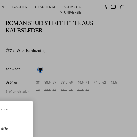
EN
TASCHEN
GESCHENKE
SCHMUCK
Neu
V-UNIVERSE
ROMAN STUD STIEFELETTE AUS
KALBSLEDER
Zur Wishlist hinzufügen
schwarz
Größe:
38
38.5
39
39.5
40
40.5
41
41.5
42
42.5
43
43.5
44
44.5
45
45.5
46
Größenleitfaden
ieren
emäße