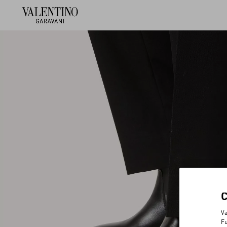
Va
Fu