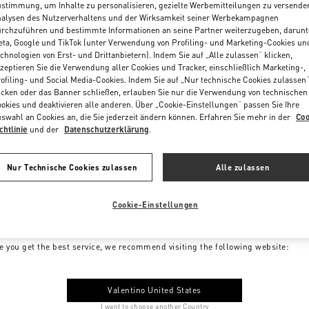
stimmung, um Inhalte zu personalisieren, gezielte Werbemitteilungen zu versende
alysen des Nutzerverhaltens und der Wirksamkeit seiner Werbekampagnen
rchzuführen und bestimmte Informationen an seine Partner weiterzugeben, darunt
ta, Google und TikTok (unter Verwendung von Profiling- und Marketing-Cookies un
chnologien von Erst- und Drittanbietern). Indem Sie auf „Alle zulassen“ klicken,
zeptieren Sie die Verwendung aller Cookies und Tracker, einschließlich Marketing-,
ofiling- und Social Media-Cookies. Indem Sie auf „Nur technische Cookies zulassen
icken oder das Banner schließen, erlauben Sie nur die Verwendung von technischen
okies und deaktivieren alle anderen. Über „Cookie-Einstellungen“ passen Sie Ihre
swahl an Cookies an, die Sie jederzeit ändern können. Erfahren Sie mehr in der
Coo
chtlinie
und der
Datenschutzerklärung
.
Nur Technische Cookies zulassen
Alle zulassen
Cookie-Einstellungen
me to Valentino Austria
e you get the best service, we recommend visiting the following website:
Valentino United States
I want to choose another Country