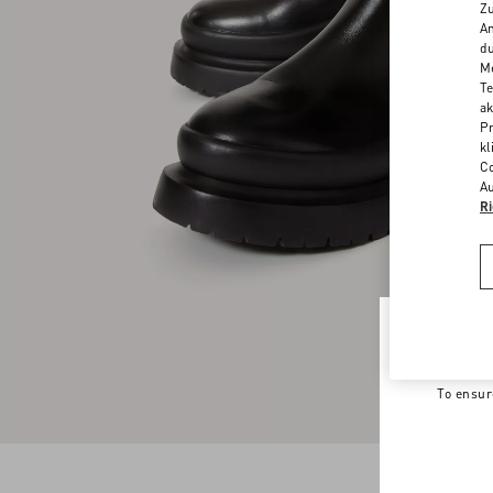
Zu
An
du
Me
Te
ak
Pr
kl
Co
Au
Ri
Welco
To ensur