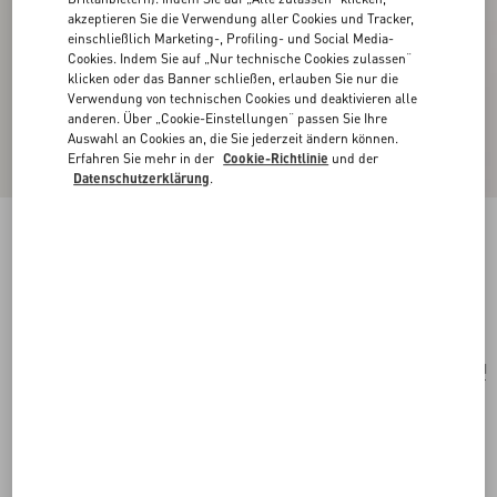
akzeptieren Sie die Verwendung aller Cookies und Tracker,
einschließlich Marketing-, Profiling- und Social Media-
Cookies. Indem Sie auf „Nur technische Cookies zulassen“
klicken oder das Banner schließen, erlauben Sie nur die
Verwendung von technischen Cookies und deaktivieren alle
anderen. Über „Cookie-Einstellungen“ passen Sie Ihre
Auswahl an Cookies an, die Sie jederzeit ändern können.
Erfahren Sie mehr in der
Cookie-Richtlinie
und der
Datenschutzerklärung
.
Rockstud Geldbörse Aus Genarbtem Kalbsleder
schwarz
Kaufen
Kaufen
UNI
Größe:
Kostenloser Versand und Rücksendung
In der Boutique finden
Express-Kauf