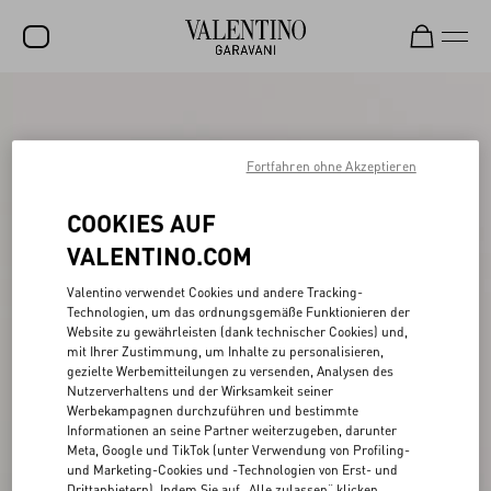
SALE
NEUHEITEN
Fortfahren ohne Akzeptieren
ROCKSTUD
COOKIES AUF
DAMEN
VALENTINO.COM
HERREN
Valentino verwendet Cookies und andere Tracking-
Technologien, um das ordnungsgemäße Funktionieren der
TASCHEN
Website zu gewährleisten (dank technischer Cookies) und,
mit Ihrer Zustimmung, um Inhalte zu personalisieren,
GESCHENKE
gezielte Werbemitteilungen zu versenden, Analysen des
Nutzerverhaltens und der Wirksamkeit seiner
SCHMUCK
Werbekampagnen durchzuführen und bestimmte
Informationen an seine Partner weiterzugeben, darunter
V-UNIVERSE
Meta, Google und TikTok (unter Verwendung von Profiling-
und Marketing-Cookies und -Technologien von Erst- und
Drittanbietern). Indem Sie auf „Alle zulassen“ klicken,