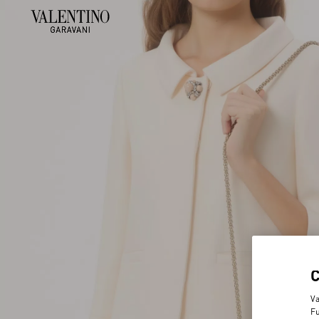
Va
Fu