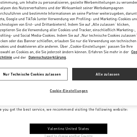
stimmung, um Inhalte zu personalisieren, gezielte Werbemitteilungen zu versende
alysen des Nutzerverhaltens und der Wirksamkeit seiner Werbekampagnen
rchzuführen und bestimmte Informationen an seine Partner weiterzugeben, darunt
ta, Google und TikTok (unter Verwendung von Profiling- und Marketing-Cookies un
chnologien von Erst- und Drittanbietern). Indem Sie auf „Alle zulassen“ klicken,
zeptieren Sie die Verwendung aller Cookies und Tracker, einschließlich Marketing-,
ofiling- und Social Media-Cookies. Indem Sie auf „Nur technische Cookies zulassen
icken oder das Banner schließen, erlauben Sie nur die Verwendung von technischen
okies und deaktivieren alle anderen. Über „Cookie-Einstellungen“ passen Sie Ihre
swahl an Cookies an, die Sie jederzeit ändern können. Erfahren Sie mehr in der
Coo
chtlinie
und der
Datenschutzerklärung
.
Nur Technische Cookies zulassen
Alle zulassen
Cookie-Einstellungen
me to Valentino Austria
e you get the best service, we recommend visiting the following website:
Valentino United States
I want to choose another Country