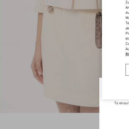
Zu
An
du
Me
Te
ak
Pr
kl
Co
Au
Ri
Welco
To ensur