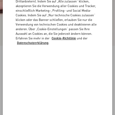
Drittanbietern). Indem Sie auf „Alle zulassen“ klicken,
akzeptieren Sie die Verwendung aller Cookies und Tracker,
einschließlich Marketing-, Profiling- und Social Media-
Cookies. Indem Sie auf „Nur technische Cookies zulassen“
klicken oder das Banner schließen, erlauben Sie nur die
Verwendung von technischen Cookies und deaktivieren alle
anderen. Über „Cookie-Einstellungen“ passen Sie Ihre
Auswahl an Cookies an, die Sie jederzeit ändern können.
Erfahren Sie mehr in der
Cookie-Richtlinie
und der
Datenschutzerklärung
.
Neu
Rockstud Slide-Sandalen Aus Wildleder 60 Mm
ebenholz
34
34.5
35
35.5
36
36.5
37
37.5
Größe:
38
38.5
39
39.5
40
40.5
41
41.5
Größenleitfaden
Kaufen
Kaufen
42