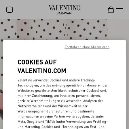
SALE
NEUHEITEN
Fortfahren ohne Akzeptieren
ROCKSTUD
COOKIES AUF
DAMEN
VALENTINO.COM
HERREN
Valentino verwendet Cookies und andere Tracking-
TASCHEN
Technologien, um das ordnungsgemäße Funktionieren der
Website zu gewährleisten (dank technischer Cookies) und,
GESCHENKE
mit Ihrer Zustimmung, um Inhalte zu personalisieren,
gezielte Werbemitteilungen zu versenden, Analysen des
SCHMUCK
Nutzerverhaltens und der Wirksamkeit seiner
Werbekampagnen durchzuführen und bestimmte
V-UNIVERSE
Informationen an seine Partner weiterzugeben, darunter
Meta, Google und TikTok (unter Verwendung von Profiling-
und Marketing-Cookies und -Technologien von Erst- und