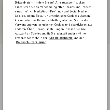
Drittanbietern). Indem Sie auf „Alle zulassen“ klicken,
akzeptieren Sie die Verwendung aller Cookies und Tracker,
einschließlich Marketing-, Profiling- und Social Media-
Cookies. Indem Sie auf „Nur technische Cookies zulassen“
klicken oder das Banner schließen, erlauben Sie nur die
Verwendung von technischen Cookies und deaktivieren alle
anderen. Über „Cookie-Einstellungen“ passen Sie Ihre
Auswahl an Cookies an, die Sie jederzeit ändern können.
Erfahren Sie mehr in der
Cookie-Richtlinie
und der
Datenschutzerklärung
.
Neu
Rockstud Sandalen aus Ziegenleder 100 mm
schwarz
35
35.5
36
36.5
37
37.5
38
38.5
Größe:
Kaufen
Kaufen
39
39.5
40
40.5
41
41.5
42
Größenleitfaden
Kostenloser Versand und Rücksendung