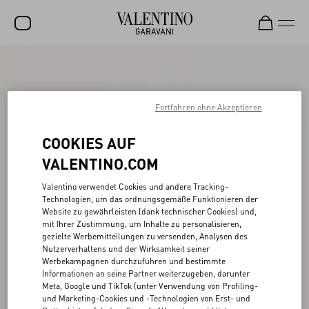
SALE
NEUHEITEN
Fortfahren ohne Akzeptieren
ROCKSTUD
COOKIES AUF
DAMEN
VALENTINO.COM
HERREN
Valentino verwendet Cookies und andere Tracking-
Technologien, um das ordnungsgemäße Funktionieren der
TASCHEN
Website zu gewährleisten (dank technischer Cookies) und,
mit Ihrer Zustimmung, um Inhalte zu personalisieren,
GESCHENKE
gezielte Werbemitteilungen zu versenden, Analysen des
Nutzerverhaltens und der Wirksamkeit seiner
SCHMUCK
Werbekampagnen durchzuführen und bestimmte
Informationen an seine Partner weiterzugeben, darunter
V-UNIVERSE
Meta, Google und TikTok (unter Verwendung von Profiling-
und Marketing-Cookies und -Technologien von Erst- und