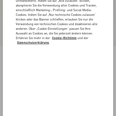
Drittanbietern). Indem Sie auf „Alle zulassen“ klicken,
akzeptieren Sie die Verwendung aller Cookies und Tracker,
einschließlich Marketing-, Profiling- und Social Media-
Cookies. Indem Sie auf „Nur technische Cookies zulassen“
klicken oder das Banner schließen, erlauben Sie nur die
Verwendung von technischen Cookies und deaktivieren alle
anderen. Über „Cookie-Einstellungen“ passen Sie Ihre
Auswahl an Cookies an, die Sie jederzeit ändern können.
Erfahren Sie mehr in der
Cookie-Richtlinie
und der
Datenschutzerklärung
.
Riemchen-Pumps Rockstud 65 Mm
schwarz/poudre
34
34.5
35
35.5
36
36.5
37
37.5
Größe:
38
38.5
39
39.5
40
40.5
41
41.5
Größenleitfaden
Kaufen
Kaufen
42
Kostenloser Versand und Rücksendung