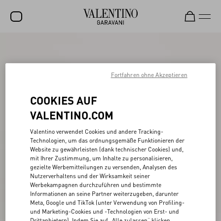
SALE
NEUHEITEN
Fortfahren ohne Akzeptieren
ROCKSTUD
COOKIES AUF
DAMEN
VALENTINO.COM
HERREN
Valentino verwendet Cookies und andere Tracking-
Technologien, um das ordnungsgemäße Funktionieren der
TASCHEN
Website zu gewährleisten (dank technischer Cookies) und,
mit Ihrer Zustimmung, um Inhalte zu personalisieren,
GESCHENKE
gezielte Werbemitteilungen zu versenden, Analysen des
Nutzerverhaltens und der Wirksamkeit seiner
SCHMUCK
Werbekampagnen durchzuführen und bestimmte
Informationen an seine Partner weiterzugeben, darunter
V-UNIVERSE
Meta, Google und TikTok (unter Verwendung von Profiling-
und Marketing-Cookies und -Technologien von Erst- und
Drittanbietern). Indem Sie auf „Alle zulassen“ klicken,