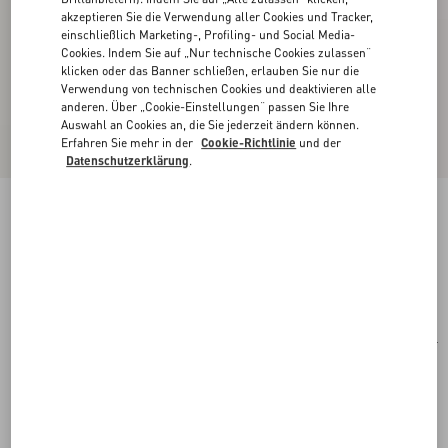
akzeptieren Sie die Verwendung aller Cookies und Tracker,
einschließlich Marketing-, Profiling- und Social Media-
Cookies. Indem Sie auf „Nur technische Cookies zulassen“
klicken oder das Banner schließen, erlauben Sie nur die
Verwendung von technischen Cookies und deaktivieren alle
anderen. Über „Cookie-Einstellungen“ passen Sie Ihre
Auswahl an Cookies an, die Sie jederzeit ändern können.
Erfahren Sie mehr in der
Cookie-Richtlinie
und der
Datenschutzerklärung
.
Rechteckige Acetat-Brille
havana/braun
Kaufen
Kaufen
51
Größe:
Kostenloser Versand und Rücksendung
In der Boutique finden
Express-Kauf