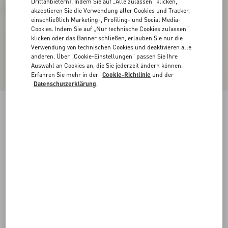
Drittanbietern). Indem Sie auf „Alle zulassen“ klicken,
akzeptieren Sie die Verwendung aller Cookies und Tracker,
einschließlich Marketing-, Profiling- und Social Media-
Cookies. Indem Sie auf „Nur technische Cookies zulassen“
klicken oder das Banner schließen, erlauben Sie nur die
Verwendung von technischen Cookies und deaktivieren alle
anderen. Über „Cookie-Einstellungen“ passen Sie Ihre
Auswahl an Cookies an, die Sie jederzeit ändern können.
Erfahren Sie mehr in der
Cookie-Richtlinie
und der
Datenschutzerklärung
.
Plaster Caster Driver Loafer Aus Wildleder Mit
Fransen
fondant
35
35.5
36
36.5
37
37.5
38
38.5
Größe:
Kaufen
Kaufen
39
39.5
40
40.5
41
41.5
42
Größenleitfaden
Kostenloser Versand und Rücksendung