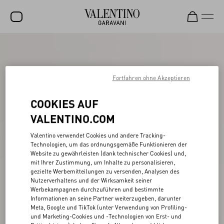
SALE
NEUHEITEN
Fortfahren ohne Akzeptieren
ROCKSTUD
COOKIES AUF
DAMEN
VALENTINO.COM
HERREN
Valentino verwendet Cookies und andere Tracking-
Technologien, um das ordnungsgemäße Funktionieren der
TASCHEN
Website zu gewährleisten (dank technischer Cookies) und,
mit Ihrer Zustimmung, um Inhalte zu personalisieren,
GESCHENKE
gezielte Werbemitteilungen zu versenden, Analysen des
Nutzerverhaltens und der Wirksamkeit seiner
SCHMUCK
Werbekampagnen durchzuführen und bestimmte
Informationen an seine Partner weiterzugeben, darunter
V-UNIVERSE
Meta, Google und TikTok (unter Verwendung von Profiling-
und Marketing-Cookies und -Technologien von Erst- und