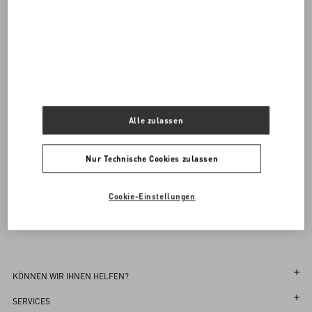
Valentino Garavani
/
DAMEN
/
Schuhe
/
Stiefel und Stiefeletten
Kaufen
Kaufen
Kostenloser Versand und Rücksendung
In der Boutique finden
35
35.5
36
36.5
37
37.5
38
38.5
39
39.5
40
40.5
41
41.5
42
Bitte benachrichtigen
Alle zulassen
Melden Sie sich für den Newsletter von Valentino an
Nur Technische Cookies zulassen
Bestätigen Sie die Größe
Bestätigen Sie die Größe
In der Boutique finden
Vorbestellung
Vorbestellung
Country Selector
Bitte benachrichtigen
Cookie-Einstellungen
Austria / German
KÖNNEN WIR IHNEN HELFEN?
Verfolgen Sie Ihre Bestellung
SERVICES