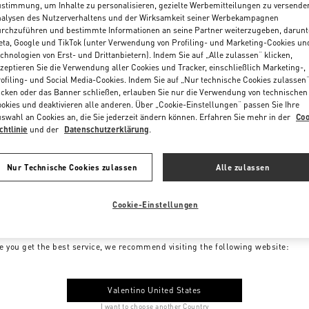
stimmung, um Inhalte zu personalisieren, gezielte Werbemitteilungen zu versende
alysen des Nutzerverhaltens und der Wirksamkeit seiner Werbekampagnen
rchzuführen und bestimmte Informationen an seine Partner weiterzugeben, darunt
ta, Google und TikTok (unter Verwendung von Profiling- und Marketing-Cookies un
chnologien von Erst- und Drittanbietern). Indem Sie auf „Alle zulassen“ klicken,
zeptieren Sie die Verwendung aller Cookies und Tracker, einschließlich Marketing-,
ofiling- und Social Media-Cookies. Indem Sie auf „Nur technische Cookies zulassen
icken oder das Banner schließen, erlauben Sie nur die Verwendung von technischen
okies und deaktivieren alle anderen. Über „Cookie-Einstellungen“ passen Sie Ihre
swahl an Cookies an, die Sie jederzeit ändern können. Erfahren Sie mehr in der
Coo
chtlinie
und der
Datenschutzerklärung
.
Nur Technische Cookies zulassen
Alle zulassen
Cookie-Einstellungen
me to Valentino Austria
e you get the best service, we recommend visiting the following website:
Valentino United States
I want to choose another Country