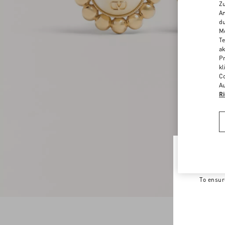
Zu
An
du
Me
Te
ak
Pr
kl
Co
Au
Ri
Welco
To ensur