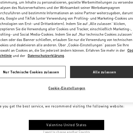
stimmung, um Inhalte zu personalisieren, gezielte Werbemitteilungen zu versende
alysen des Nutzerverhaltens und der Wirksamkeit seiner Werbekampagnen
rchzuführen und bestimmte Informationen an seine Partner weiterzugeben, darunt
ta, Google und TikTok (unter Verwendung von Profiling- und Marketing-Cookies un
chnologien von Erst- und Drittanbietern). Indem Sie auf „Alle zulassen“ klicken,
zeptieren Sie die Verwendung aller Cookies und Tracker, einschließlich Marketing-,
ofiling- und Social Media-Cookies. Indem Sie auf „Nur technische Cookies zulassen
icken oder das Banner schließen, erlauben Sie nur die Verwendung von technischen
okies und deaktivieren alle anderen. Über „Cookie-Einstellungen“ passen Sie Ihre
swahl an Cookies an, die Sie jederzeit ändern können. Erfahren Sie mehr in der
Coo
chtlinie
und der
Datenschutzerklärung
.
Nur Technische Cookies zulassen
Alle zulassen
Cookie-Einstellungen
me to Valentino Austria
e you get the best service, we recommend visiting the following website:
Valentino United States
I want to choose another Country