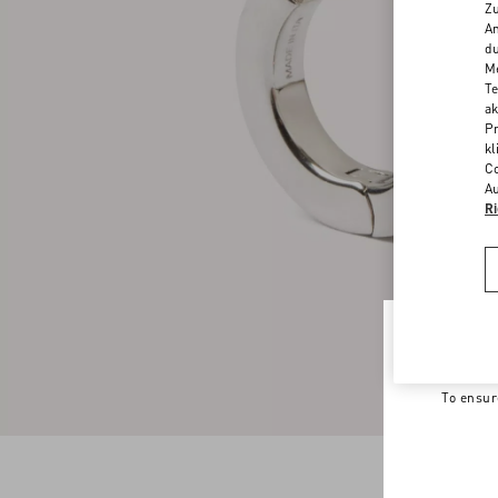
Zu
An
du
Me
Te
ak
Pr
kl
Co
Au
Ri
Welco
To ensur