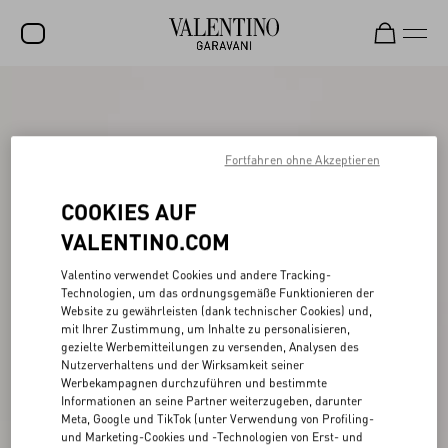
SALE
NEUHEITEN
Fortfahren ohne Akzeptieren
ROCKSTUD
COOKIES AUF
DAMEN
VALENTINO.COM
HERREN
Valentino verwendet Cookies und andere Tracking-
TASCHEN
Technologien, um das ordnungsgemäße Funktionieren der
Website zu gewährleisten (dank technischer Cookies) und,
GESCHENKE
mit Ihrer Zustimmung, um Inhalte zu personalisieren,
gezielte Werbemitteilungen zu versenden, Analysen des
SCHMUCK
Nutzerverhaltens und der Wirksamkeit seiner
Werbekampagnen durchzuführen und bestimmte
V-UNIVERSE
Informationen an seine Partner weiterzugeben, darunter
Meta, Google und TikTok (unter Verwendung von Profiling-
und Marketing-Cookies und -Technologien von Erst- und