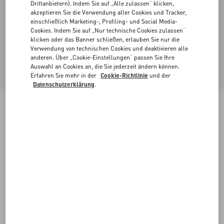
Drittanbietern). Indem Sie auf „Alle zulassen“ klicken,
akzeptieren Sie die Verwendung aller Cookies und Tracker,
einschließlich Marketing-, Profiling- und Social Media-
Cookies. Indem Sie auf „Nur technische Cookies zulassen“
klicken oder das Banner schließen, erlauben Sie nur die
Verwendung von technischen Cookies und deaktivieren alle
anderen. Über „Cookie-Einstellungen“ passen Sie Ihre
Auswahl an Cookies an, die Sie jederzeit ändern können.
Erfahren Sie mehr in der
Cookie-Richtlinie
und der
Datenschutzerklärung
.
Midirock Aus Leichtem Georgette
schwarz/birke
36
38
40
42
44
46
48
50
Größe:
Kaufen
Kaufen
Größenleitfaden
Kostenloser Versand und Rücksendung
In der Boutique finden