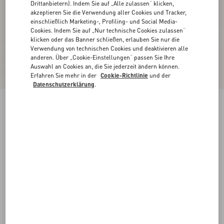
Drittanbietern). Indem Sie auf „Alle zulassen“ klicken,
akzeptieren Sie die Verwendung aller Cookies und Tracker,
einschließlich Marketing-, Profiling- und Social Media-
Cookies. Indem Sie auf „Nur technische Cookies zulassen“
klicken oder das Banner schließen, erlauben Sie nur die
Verwendung von technischen Cookies und deaktivieren alle
anderen. Über „Cookie-Einstellungen“ passen Sie Ihre
Auswahl an Cookies an, die Sie jederzeit ändern können.
Erfahren Sie mehr in der
Cookie-Richtlinie
und der
Datenschutzerklärung
.
Midi Lurex Strickrock
schwarz/silber
XXS
XS
S
M
L
XL
Größe:
Kaufen
Kaufen
Größenleitfaden
Kostenloser Versand und Rücksendung
In der Boutique finden