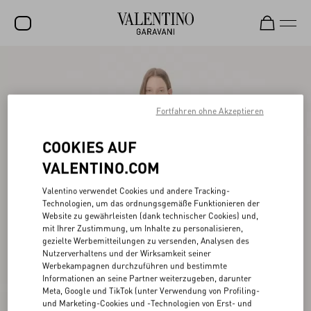
SALE
NEUHEITEN
Fortfahren ohne Akzeptieren
ROCKSTUD
COOKIES AUF
DAMEN
VALENTINO.COM
HERREN
Valentino verwendet Cookies und andere Tracking-
TASCHEN
Technologien, um das ordnungsgemäße Funktionieren der
Website zu gewährleisten (dank technischer Cookies) und,
GESCHENKE
mit Ihrer Zustimmung, um Inhalte zu personalisieren,
gezielte Werbemitteilungen zu versenden, Analysen des
SCHMUCK
Nutzerverhaltens und der Wirksamkeit seiner
Werbekampagnen durchzuführen und bestimmte
V-UNIVERSE
Informationen an seine Partner weiterzugeben, darunter
Meta, Google und TikTok (unter Verwendung von Profiling-
und Marketing-Cookies und -Technologien von Erst- und