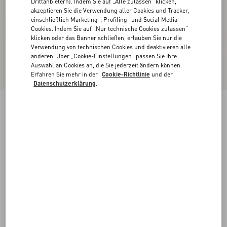
Drittanbietern). Indem Sie auf „Alle zulassen“ klicken,
akzeptieren Sie die Verwendung aller Cookies und Tracker,
einschließlich Marketing-, Profiling- und Social Media-
Cookies. Indem Sie auf „Nur technische Cookies zulassen“
klicken oder das Banner schließen, erlauben Sie nur die
Verwendung von technischen Cookies und deaktivieren alle
anderen. Über „Cookie-Einstellungen“ passen Sie Ihre
Auswahl an Cookies an, die Sie jederzeit ändern können.
Erfahren Sie mehr in der
Cookie-Richtlinie
und der
Datenschutzerklärung
.
Neu
Strickjacke Aus Leinen Und Lurex
schwarz/elfenbein
XXS
XS
S
M
L
XL
Größe:
Kaufen
Kaufen
Größenleitfaden
Kostenloser Versand und Rücksendung