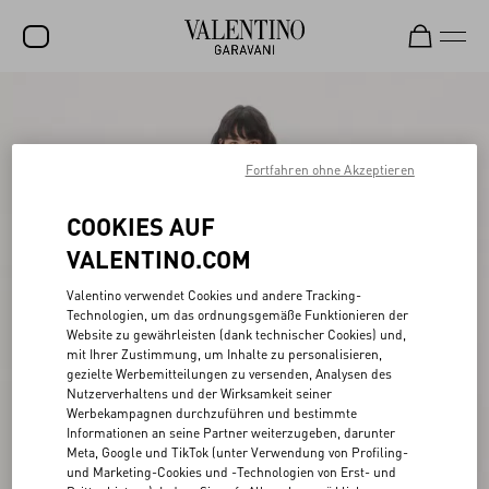
SALE
NEUHEITEN
Fortfahren ohne Akzeptieren
ROCKSTUD
COOKIES AUF
DAMEN
VALENTINO.COM
HERREN
Valentino verwendet Cookies und andere Tracking-
Technologien, um das ordnungsgemäße Funktionieren der
TASCHEN
Website zu gewährleisten (dank technischer Cookies) und,
mit Ihrer Zustimmung, um Inhalte zu personalisieren,
GESCHENKE
gezielte Werbemitteilungen zu versenden, Analysen des
Nutzerverhaltens und der Wirksamkeit seiner
SCHMUCK
Werbekampagnen durchzuführen und bestimmte
Informationen an seine Partner weiterzugeben, darunter
V-UNIVERSE
Meta, Google und TikTok (unter Verwendung von Profiling-
und Marketing-Cookies und -Technologien von Erst- und