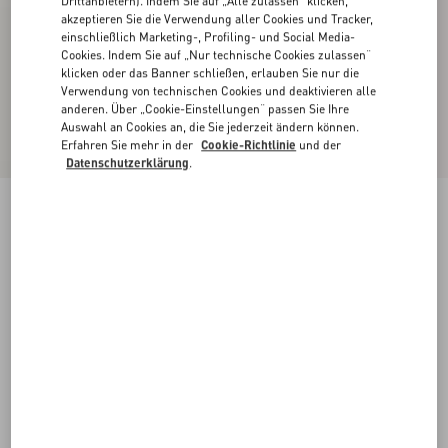
Drittanbietern). Indem Sie auf „Alle zulassen“ klicken,
akzeptieren Sie die Verwendung aller Cookies und Tracker,
einschließlich Marketing-, Profiling- und Social Media-
Cookies. Indem Sie auf „Nur technische Cookies zulassen“
klicken oder das Banner schließen, erlauben Sie nur die
Verwendung von technischen Cookies und deaktivieren alle
anderen. Über „Cookie-Einstellungen“ passen Sie Ihre
Auswahl an Cookies an, die Sie jederzeit ändern können.
Erfahren Sie mehr in der
Cookie-Richtlinie
und der
Datenschutzerklärung
.
Shorts Aus Leichtem Denim
denim
24
25
26
27
28
29
30
31
Größe:
Kaufen
Kaufen
32
33
34
36
Größenleitfaden
Kostenloser Versand und Rücksendung
In der Boutique finden