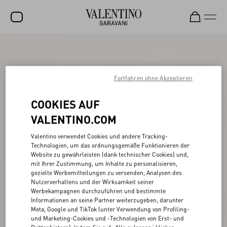
SALE
NEUHEITEN
Fortfahren ohne Akzeptieren
ROCKSTUD
COOKIES AUF
DAMEN
VALENTINO.COM
HERREN
Valentino verwendet Cookies und andere Tracking-
Technologien, um das ordnungsgemäße Funktionieren der
TASCHEN
Website zu gewährleisten (dank technischer Cookies) und,
mit Ihrer Zustimmung, um Inhalte zu personalisieren,
GESCHENKE
gezielte Werbemitteilungen zu versenden, Analysen des
Nutzerverhaltens und der Wirksamkeit seiner
SCHMUCK
Werbekampagnen durchzuführen und bestimmte
Informationen an seine Partner weiterzugeben, darunter
V-UNIVERSE
Meta, Google und TikTok (unter Verwendung von Profiling-
und Marketing-Cookies und -Technologien von Erst- und