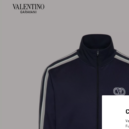
Va
Fu