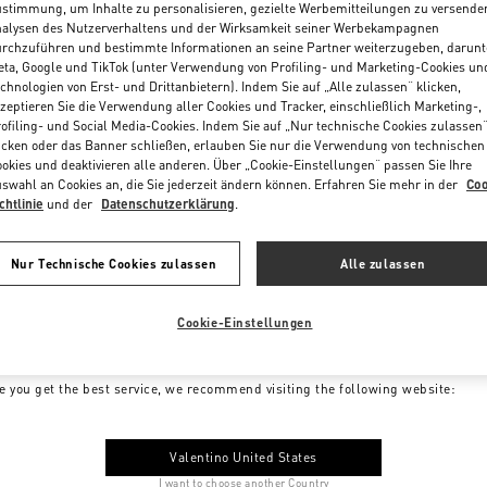
stimmung, um Inhalte zu personalisieren, gezielte Werbemitteilungen zu versende
alysen des Nutzerverhaltens und der Wirksamkeit seiner Werbekampagnen
rchzuführen und bestimmte Informationen an seine Partner weiterzugeben, darunt
ta, Google und TikTok (unter Verwendung von Profiling- und Marketing-Cookies un
chnologien von Erst- und Drittanbietern). Indem Sie auf „Alle zulassen“ klicken,
zeptieren Sie die Verwendung aller Cookies und Tracker, einschließlich Marketing-,
ofiling- und Social Media-Cookies. Indem Sie auf „Nur technische Cookies zulassen
icken oder das Banner schließen, erlauben Sie nur die Verwendung von technischen
okies und deaktivieren alle anderen. Über „Cookie-Einstellungen“ passen Sie Ihre
swahl an Cookies an, die Sie jederzeit ändern können. Erfahren Sie mehr in der
Coo
chtlinie
und der
Datenschutzerklärung
.
Nur Technische Cookies zulassen
Alle zulassen
Cookie-Einstellungen
me to Valentino Austria
e you get the best service, we recommend visiting the following website:
Valentino United States
I want to choose another Country