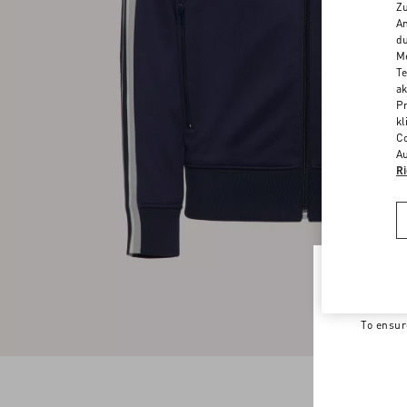
Zu
An
du
Me
Te
ak
Pr
kl
Co
Au
Ri
Welco
To ensur