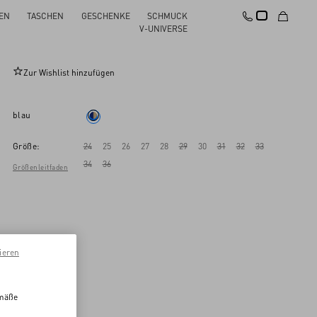
EN
TASCHEN
GESCHENKE
SCHMUCK
Bestickte Hose Aus Denim
V-UNIVERSE
Zur Wishlist hinzufügen
blau
Größe:
24
25
26
27
28
29
30
31
32
33
34
36
Größenleitfaden
ieren
emäße