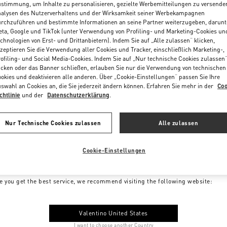
stimmung, um Inhalte zu personalisieren, gezielte Werbemitteilungen zu versende
alysen des Nutzerverhaltens und der Wirksamkeit seiner Werbekampagnen
rchzuführen und bestimmte Informationen an seine Partner weiterzugeben, darunt
ta, Google und TikTok (unter Verwendung von Profiling- und Marketing-Cookies un
chnologien von Erst- und Drittanbietern). Indem Sie auf „Alle zulassen“ klicken,
zeptieren Sie die Verwendung aller Cookies und Tracker, einschließlich Marketing-,
ofiling- und Social Media-Cookies. Indem Sie auf „Nur technische Cookies zulassen
icken oder das Banner schließen, erlauben Sie nur die Verwendung von technischen
okies und deaktivieren alle anderen. Über „Cookie-Einstellungen“ passen Sie Ihre
swahl an Cookies an, die Sie jederzeit ändern können. Erfahren Sie mehr in der
Coo
chtlinie
und der
Datenschutzerklärung
.
Nur Technische Cookies zulassen
Alle zulassen
Cookie-Einstellungen
me to Valentino Austria
e you get the best service, we recommend visiting the following website:
Valentino United States
I want to choose another Country