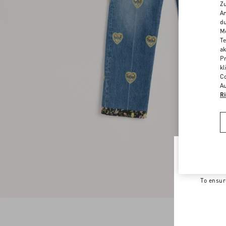
Zu
An
du
Me
Te
ak
Pr
kl
Co
Au
Ri
Welco
To ensur