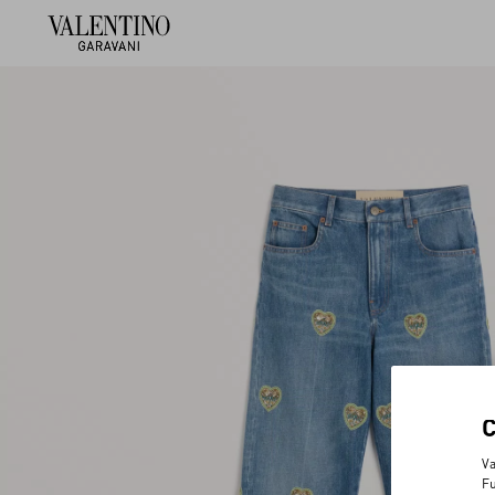
Va
Fu