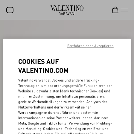
SALE
NEUHEITEN
Fortfahren ohne Akzeptieren
ROCKSTUD
COOKIES AUF
DAMEN
VALENTINO.COM
HERREN
Valentino verwendet Cookies und andere Tracking-
Technologien, um das ordnungsgemäße Funktionieren der
TASCHEN
Website zu gewährleisten (dank technischer Cookies) und,
mit Ihrer Zustimmung, um Inhalte zu personalisieren,
GESCHENKE
gezielte Werbemitteilungen zu versenden, Analysen des
Nutzerverhaltens und der Wirksamkeit seiner
SCHMUCK
Werbekampagnen durchzuführen und bestimmte
Informationen an seine Partner weiterzugeben, darunter
V-UNIVERSE
Meta, Google und TikTok (unter Verwendung von Profiling-
und Marketing-Cookies und -Technologien von Erst- und