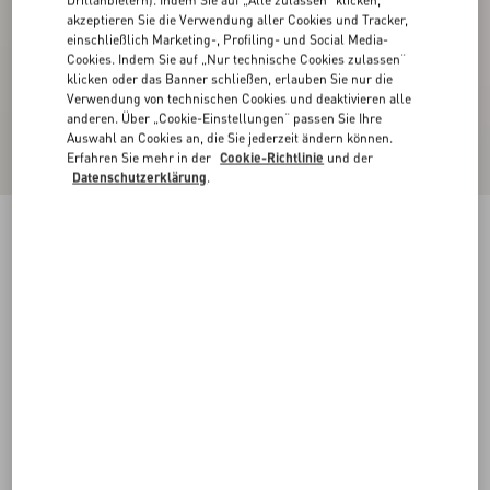
Drittanbietern). Indem Sie auf „Alle zulassen“ klicken,
akzeptieren Sie die Verwendung aller Cookies und Tracker,
einschließlich Marketing-, Profiling- und Social Media-
Cookies. Indem Sie auf „Nur technische Cookies zulassen“
klicken oder das Banner schließen, erlauben Sie nur die
Verwendung von technischen Cookies und deaktivieren alle
anderen. Über „Cookie-Einstellungen“ passen Sie Ihre
Auswahl an Cookies an, die Sie jederzeit ändern können.
Erfahren Sie mehr in der
Cookie-Richtlinie
und der
Datenschutzerklärung
.
Midirock Aus Double Satin
schwarz/birke
36
38
40
42
44
46
48
50
Größe:
Kaufen
Kaufen
Größenleitfaden
Kostenloser Versand und Rücksendung
In der Boutique finden