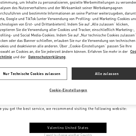
stimmung, um Inhalte zu personalisieren, gezielte Werbemitteilungen zu versende
alysen des Nutzerverhaltens und der Wirksamkeit seiner Werbekampagnen
rchzuführen und bestimmte Informationen an seine Partner weiterzugeben, darunt
ta, Google und TikTok (unter Verwendung von Profiling- und Marketing-Cookies un
chnologien von Erst- und Drittanbietern). Indem Sie auf „Alle zulassen“ klicken,
zeptieren Sie die Verwendung aller Cookies und Tracker, einschließlich Marketing-,
ofiling- und Social Media-Cookies. Indem Sie auf „Nur technische Cookies zulassen
icken oder das Banner schließen, erlauben Sie nur die Verwendung von technischen
okies und deaktivieren alle anderen. Über „Cookie-Einstellungen“ passen Sie Ihre
swahl an Cookies an, die Sie jederzeit ändern können. Erfahren Sie mehr in der
Coo
chtlinie
und der
Datenschutzerklärung
.
Nur Technische Cookies zulassen
Alle zulassen
Cookie-Einstellungen
me to Valentino Austria
e you get the best service, we recommend visiting the following website:
Valentino United States
I want to choose another Country