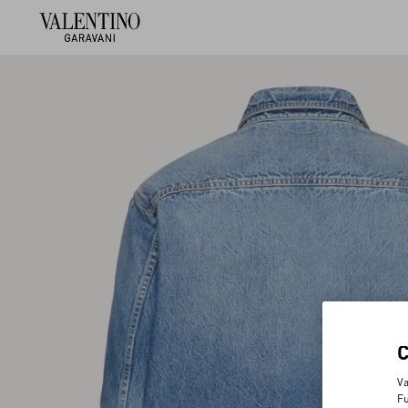
Va
Fu