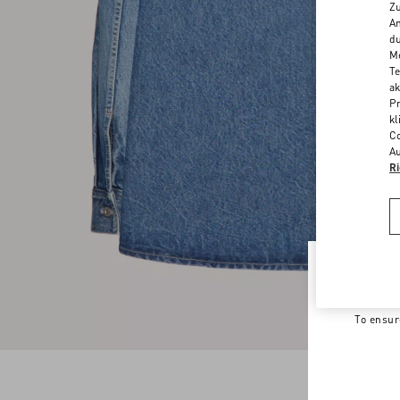
Zu
An
du
Me
Te
ak
Pr
kl
Co
Au
Ri
Welco
To ensur