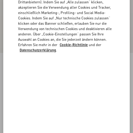
Drittanbietern). Indem Sie auf „Alle zulassen“ klicken,
akzeptieren Sie die Verwendung aller Cookies und Tracker,
einschließlich Marketing-, Profiling- und Social Media-
Cookies. Indem Sie auf „Nur technische Cookies zulassen“
klicken oder das Banner schließen, erlauben Sie nur die
Verwendung von technischen Cookies und deaktivieren alle
anderen. Über „Cookie-Einstellungen“ passen Sie Ihre
Auswahl an Cookies an, die Sie jederzeit ändern können.
Erfahren Sie mehr in der
Cookie-Richtlinie
und der
Datenschutzerklärung
.
MIDIKLEID AUS CREPE COUTURE
schwarz
36
38
40
42
44
46
48
50
Größe:
Kaufen
Kaufen
Größenleitfaden
Kostenloser Versand und Rücksendung
In der Boutique finden