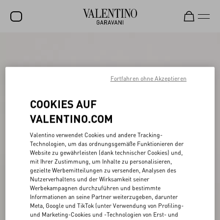
SALE
NEUHEITEN
Fortfahren ohne Akzeptieren
ROCKSTUD
COOKIES AUF
DAMEN
VALENTINO.COM
HERREN
Valentino verwendet Cookies und andere Tracking-
TASCHEN
Technologien, um das ordnungsgemäße Funktionieren der
Website zu gewährleisten (dank technischer Cookies) und,
GESCHENKE
mit Ihrer Zustimmung, um Inhalte zu personalisieren,
gezielte Werbemitteilungen zu versenden, Analysen des
SCHMUCK
Nutzerverhaltens und der Wirksamkeit seiner
Werbekampagnen durchzuführen und bestimmte
V-UNIVERSE
Informationen an seine Partner weiterzugeben, darunter
Meta, Google und TikTok (unter Verwendung von Profiling-
und Marketing-Cookies und -Technologien von Erst- und