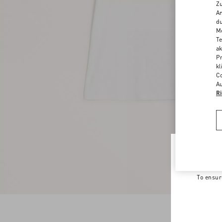
Zu
An
du
Me
Te
ak
Pr
kl
Co
Au
Ri
Welco
To ensur