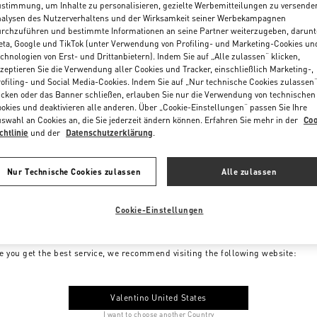
stimmung, um Inhalte zu personalisieren, gezielte Werbemitteilungen zu versende
alysen des Nutzerverhaltens und der Wirksamkeit seiner Werbekampagnen
rchzuführen und bestimmte Informationen an seine Partner weiterzugeben, darunt
ta, Google und TikTok (unter Verwendung von Profiling- und Marketing-Cookies un
chnologien von Erst- und Drittanbietern). Indem Sie auf „Alle zulassen“ klicken,
zeptieren Sie die Verwendung aller Cookies und Tracker, einschließlich Marketing-,
ofiling- und Social Media-Cookies. Indem Sie auf „Nur technische Cookies zulassen
icken oder das Banner schließen, erlauben Sie nur die Verwendung von technischen
okies und deaktivieren alle anderen. Über „Cookie-Einstellungen“ passen Sie Ihre
swahl an Cookies an, die Sie jederzeit ändern können. Erfahren Sie mehr in der
Coo
chtlinie
und der
Datenschutzerklärung
.
Nur Technische Cookies zulassen
Alle zulassen
Cookie-Einstellungen
me to Valentino Austria
e you get the best service, we recommend visiting the following website:
Valentino United States
I want to choose another Country