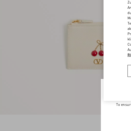
Zu
An
du
Me
Te
ak
Pr
kl
Co
Au
Ri
Welco
To ensur