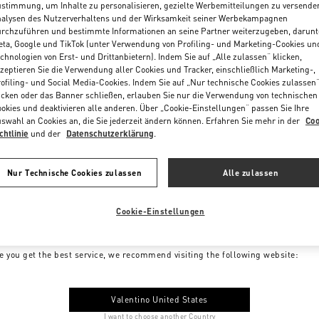
stimmung, um Inhalte zu personalisieren, gezielte Werbemitteilungen zu versende
alysen des Nutzerverhaltens und der Wirksamkeit seiner Werbekampagnen
rchzuführen und bestimmte Informationen an seine Partner weiterzugeben, darunt
ta, Google und TikTok (unter Verwendung von Profiling- und Marketing-Cookies un
chnologien von Erst- und Drittanbietern). Indem Sie auf „Alle zulassen“ klicken,
zeptieren Sie die Verwendung aller Cookies und Tracker, einschließlich Marketing-,
ofiling- und Social Media-Cookies. Indem Sie auf „Nur technische Cookies zulassen
icken oder das Banner schließen, erlauben Sie nur die Verwendung von technischen
okies und deaktivieren alle anderen. Über „Cookie-Einstellungen“ passen Sie Ihre
swahl an Cookies an, die Sie jederzeit ändern können. Erfahren Sie mehr in der
Coo
chtlinie
und der
Datenschutzerklärung
.
Nur Technische Cookies zulassen
Alle zulassen
Cookie-Einstellungen
me to Valentino Austria
e you get the best service, we recommend visiting the following website:
Valentino United States
I want to choose another Country