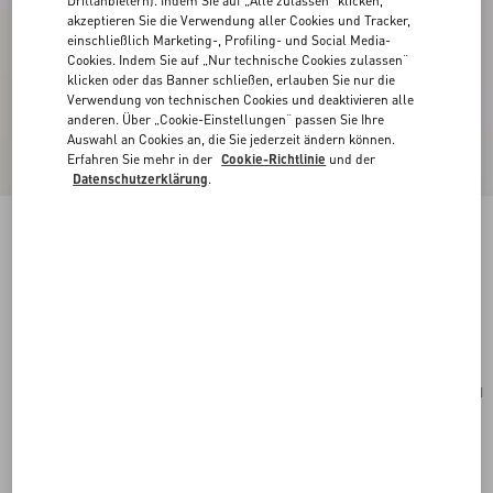
Drittanbietern). Indem Sie auf „Alle zulassen“ klicken,
akzeptieren Sie die Verwendung aller Cookies und Tracker,
einschließlich Marketing-, Profiling- und Social Media-
Cookies. Indem Sie auf „Nur technische Cookies zulassen“
klicken oder das Banner schließen, erlauben Sie nur die
Verwendung von technischen Cookies und deaktivieren alle
anderen. Über „Cookie-Einstellungen“ passen Sie Ihre
Auswahl an Cookies an, die Sie jederzeit ändern können.
Erfahren Sie mehr in der
Cookie-Richtlinie
und der
Datenschutzerklärung
.
Cherryfic Kartenhalter Aus Genarbtem
Kalbsleder
rose quartz
Kaufen
Kaufen
UNI
Größe:
Kostenloser Versand und Rücksendung
In der Boutique finden