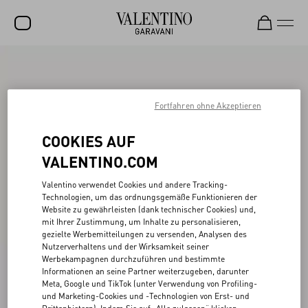
SALE
NEUHEITEN
Fortfahren ohne Akzeptieren
ROCKSTUD
COOKIES AUF
DAMEN
VALENTINO.COM
HERREN
Valentino verwendet Cookies und andere Tracking-
Technologien, um das ordnungsgemäße Funktionieren der
TASCHEN
Website zu gewährleisten (dank technischer Cookies) und,
mit Ihrer Zustimmung, um Inhalte zu personalisieren,
GESCHENKE
gezielte Werbemitteilungen zu versenden, Analysen des
Nutzerverhaltens und der Wirksamkeit seiner
SCHMUCK
Werbekampagnen durchzuführen und bestimmte
Informationen an seine Partner weiterzugeben, darunter
V-UNIVERSE
Meta, Google und TikTok (unter Verwendung von Profiling-
und Marketing-Cookies und -Technologien von Erst- und