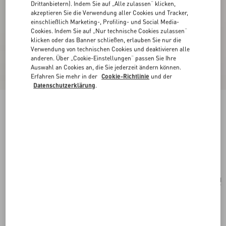
Drittanbietern). Indem Sie auf „Alle zulassen“ klicken,
akzeptieren Sie die Verwendung aller Cookies und Tracker,
einschließlich Marketing-, Profiling- und Social Media-
Cookies. Indem Sie auf „Nur technische Cookies zulassen“
klicken oder das Banner schließen, erlauben Sie nur die
Verwendung von technischen Cookies und deaktivieren alle
anderen. Über „Cookie-Einstellungen“ passen Sie Ihre
Auswahl an Cookies an, die Sie jederzeit ändern können.
Erfahren Sie mehr in der
Cookie-Richtlinie
und der
Datenschutzerklärung
.
Born In Roma Intense Eau De Parfum Spray, 30
Ml
transparent
Kaufen
Kaufen
UNI
Größe:
Kostenloser Versand und Rücksendung
In der Boutique finden