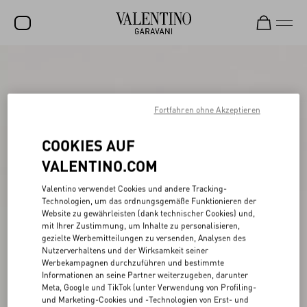
SALE
NEUHEITEN
Fortfahren ohne Akzeptieren
ROCKSTUD
COOKIES AUF
DAMEN
VALENTINO.COM
HERREN
Valentino verwendet Cookies und andere Tracking-
TASCHEN
Technologien, um das ordnungsgemäße Funktionieren der
Website zu gewährleisten (dank technischer Cookies) und,
GESCHENKE
mit Ihrer Zustimmung, um Inhalte zu personalisieren,
gezielte Werbemitteilungen zu versenden, Analysen des
SCHMUCK
Nutzerverhaltens und der Wirksamkeit seiner
Werbekampagnen durchzuführen und bestimmte
V-UNIVERSE
Informationen an seine Partner weiterzugeben, darunter
Meta, Google und TikTok (unter Verwendung von Profiling-
und Marketing-Cookies und -Technologien von Erst- und