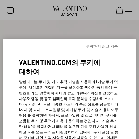
세일
신제품
수락하지 않고 계속
락스터드
VALENTINO.COM의 쿠키에
여성
대하여
남성
발렌티노는 쿠키 및 기타 추적 기술을 사용하여 (기술 쿠키 덕
분에) 사이트의 적절한 기능을 보장하고 귀하의 동의 하에 콘
백
텐츠를 개인 맞춤화하며 타겟 광고 커뮤니케이션을 전송하고
사용자 행동 및 광고 캠페인의 효과 분석을 수행하며 Meta,
선물
Google 및 TikTok을 비롯한 파트너와 특정 정보를 공유합니다
(자사 및 타사 프로파일링 및 마케팅 쿠키 및 기술 사용). '모두
V-UNIVERSE
허용'를 클릭하면 마케팅, 프로파일링 및 소셜 미디어 쿠키를
포함한 쿠키 및 추적기 사용에 동의하는 것입니다. '기술 쿠키
만 허용'을 클릭하거나 배너를 닫으면 기술 쿠키 사용만 허용
하고 다른 모든 쿠키는 비활성화하게 됩니다. '쿠키 설정'을 통
해 쿠키에 대한 선택 사항을 사용자 지정할 수 있으며, 언제든