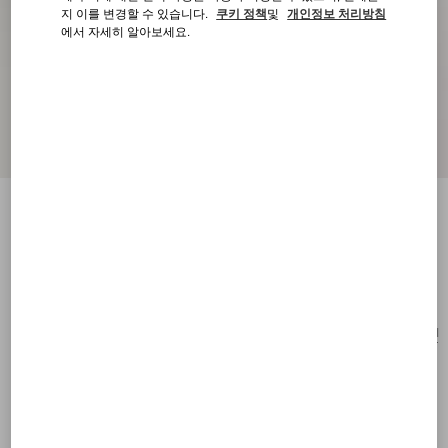
지 이를 변경할 수 있습니다.
쿠키 정책
및
개인정보 처리방침
에서 자세히 알아보세요.
브이로고 시그니처 니트 캐시미어 비니
블랙
구매하기
구매하기
UNI
사이즈:
무료 배송 & 반품
부티크에서 찾기
간편 결제