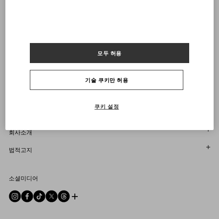
VALENTINO 뉴스레터 구독
사이즈를 선택하세요
사이즈를 선택하세요
부티크에서 찾기
사전 주문
사전 주문
알림 받기
Country Selector
South Korea / Korean
모두 허용
기술 쿠키만 허용
도움이 필요하세요?
쿠키 설정
주문 상태 확인
서비스
반품 상태를 확인하세요
고객센터
회사소개
부티크에서 예약하세요
반품 및 교환
한국어
법적고지
매장 찾기
배송
지속 가능성
이용 약관
Sitemap
소셜미디어
결제
커리어
판매 약관
자주 하는 질문
사이즈 안내
기업 정보
개인정보 처리방침
문의하기
부티크 서비스
통합 상담
DPO