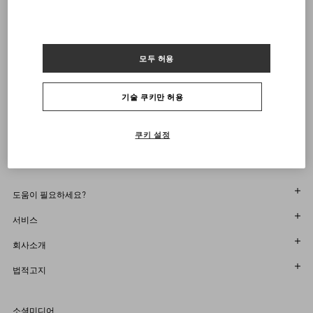
34
34.5
35
35.5
36
36.5
37
37.5
38
38.5
39
39.5
40
40.5
41
41.5
42
알림 받기
모두 허용
VALENTINO 뉴스레터 구독
사이즈를 선택하세요
사이즈를 선택하세요
부티크에서 찾기
사전 주문
사전 주문
기술 쿠키만 허용
알림 받기
Country Selector
South Korea / Korean
쿠키 설정
도움이 필요하세요?
주문 상태 확인
서비스
반품 상태를 확인하세요
고객센터
회사소개
부티크에서 예약하세요
반품 및 교환
한국어
법적고지
매장 찾기
배송
지속 가능성
이용 약관
Sitemap
소셜미디어
결제