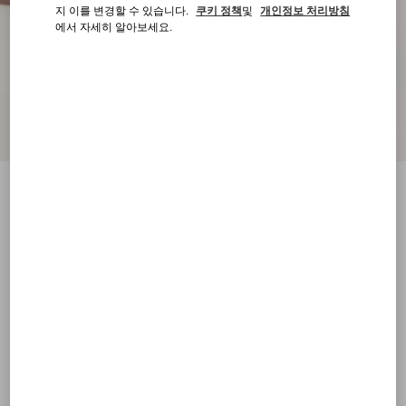
지 이를 변경할 수 있습니다.
쿠키 정책
및
개인정보 처리방침
에서 자세히 알아보세요.
락스터드 라미네이트 카프스킨 스트랩 샌들
90mm
로즈 카넬
34
34.5
35
35.5
36
36.5
37
37.5
사이즈:
38
38.5
39
39.5
40
40.5
41
41.5
사이즈 안내
구매하기
구매하기
42