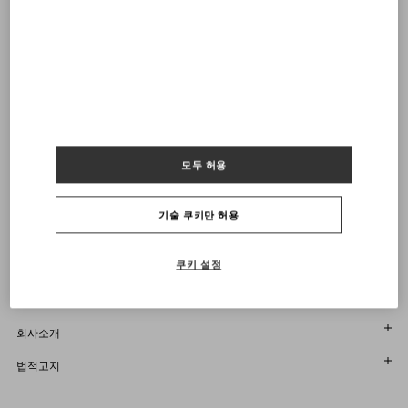
부티크에서 찾기
34
34.5
35
35.5
36
36.5
37
37.5
38
38.5
39
39.5
40
40.5
41
41.5
42
알림 받기
VALENTINO 뉴스레터 구독
사이즈를 선택하세요
사이즈를 선택하세요
부티크에서 찾기
사전 주문
사전 주문
알림 받기
Country Selector
모두 허용
South Korea / Korean
기술 쿠키만 허용
쿠키 설정
도움이 필요하세요?
주문 상태 확인
서비스
반품 상태를 확인하세요
고객센터
회사소개
부티크에서 예약하세요
반품 및 교환
한국어
법적고지
매장 찾기
배송
지속 가능성
이용 약관