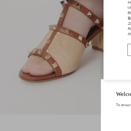
사
너
허
동
고
자
서
Welco
To ensur