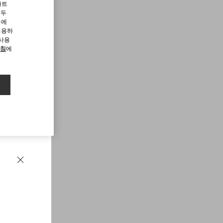
파트
모두
용에
허용하
 사용
방침
에