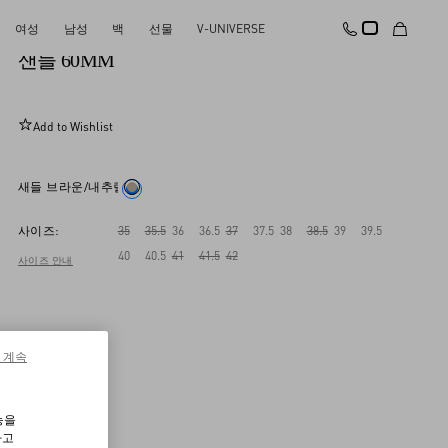
여성
남성
백
선물
V-UNIVERSE
락스터드 코넬리 자수 카프스킨 슬라이드 웨지
샌들 60MM
Add to Wishlist
새들 브라운/내추럴
사이즈:
35
35.5
36
36.5
37
37.5
38
38.5
39
39.5
40
40.5
41
41.5
42
사이즈 안내
 계속
능을
하고