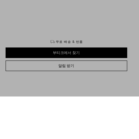
구매하기
구매하기
무료 배송 & 반품
부티크에서 찾기
알림 받기
35
35.5
36
36.5
37
37.5
38
38.5
39
39.5
40
40.5
41
41.5
42
사이즈를 선택하세요
사이즈를 선택하세요
부티크에서 찾기
사전 주문
사전 주문
명
알림 받기
티노 가라바니 락스터드 코넬리 라피아 효과 코튼 자수 장식 카프스킨 스트랩 슬라이
도움 필요
부티크에서 구매 가능 여부 확인
샌들
Valentino Garavani
/
여성
/
슈즈
/
샌들
플래티넘 마감 스터드
카프스킨 스트랩 및 트리밍