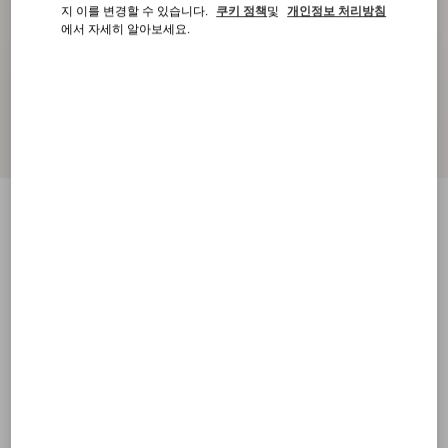
지 이를 변경할 수 있습니다.
쿠키 정책
및
개인정보 처리방침
에서 자세히 알아보세요.
로드 청키 버팔로 레더 보트 슈즈
담배
38
38.5
39
39.5
40
40.5
41
41.5
사이즈:
42
42.5
43
43.5
44
44.5
45
45.5
사이즈 안내
구매하기
구매하기
46
무료 배송 & 반품