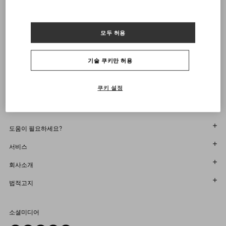
알림 받기
VALENTINO 뉴스레터 구독
모두 허용
사이즈를 선택하세요
사이즈를 선택하세요
부티크에서 찾기
사전 주문
사전 주문
기술 쿠키만 허용
알림 받기
Country Selector
South Korea / Korean
쿠키 설정
도움이 필요하세요?
주문 상태 확인
서비스
반품 상태를 확인하세요
고객센터
회사소개
부티크에서 예약하세요
반품 및 교환
한국어
법적고지
매장 찾기
배송
지속 가능성
이용 약관
Sitemap
소셜미디어
결제
커리어
판매 약관