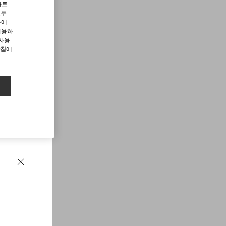
파트
모두
용에
허용하
 사용
방침
에