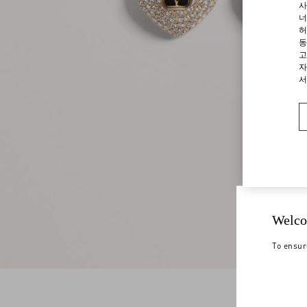
사
너
허
동
고
자
서
Welco
To ensur