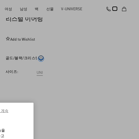
여성
남성
백
선물
V-UNIVERSE
쿠에르 로얄 메탈, 에나멜, 스와로브스키® 크
리스털 이어링
Add to Wishlist
골드/블랙/크리스털
사이즈:
UNI
 계속
능을
하고