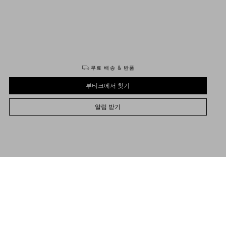
구매하기
구매하기
무료 배송 & 반품
부티크에서 찾기
알림 받기
UNI
PRE-ORDER: ESTIMATED SHIPPING BETWEEN {0} AND {1}.
사이즈를 선택하세요
사이즈를 선택하세요
부티크에서 찾기
사전 주문
사전 주문
For more info about pre-order
click here
명
알림 받기
르 로얄 메탈, 에나멜, 스와로브스키® 크리스털 이어링
도움 필요
부티크에서 구매 가능 여부 확인
Valentino Garavani
/
여성
/
액세서리
/
주얼리
골드 톤 마감
에나멜 브이로고 시그니처 디테일
뒷면 오픈워크