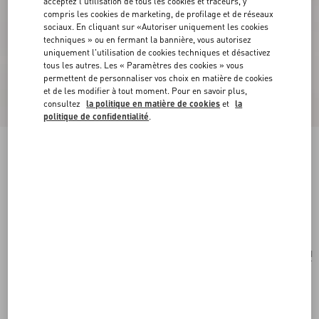
acceptez l'utilisation de tous les cookies et traceurs, y
compris les cookies de marketing, de profilage et de réseaux
sociaux. En cliquant sur «Autoriser uniquement les cookies
techniques » ou en fermant la bannière, vous autorisez
uniquement l'utilisation de cookies techniques et désactivez
tous les autres. Les « Paramètres des cookies » vous
permettent de personnaliser vos choix en matière de cookies
et de les modifier à tout moment. Pour en savoir plus,
consultez
la politique en matière de cookies
et
la
politique de confidentialité
.
Sac Porté Épaule Valentino Garavani Vain En
Cuir De Veau Brillant
noir
Acheter
Acheter
UNI
Taille:
Livraison et Retour Offerts
Trouver en boutique