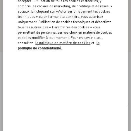
acceptez l'utilisation de tous les cookies et traceurs, y
compris les cookies de marketing, de profilage et de réseaux
sociaux. En cliquant sur «Autoriser uniquement les cookies
techniques » ou en fermant la bannière, vous autorisez
uniquement l'utilisation de cookies techniques et désactivez
tous les autres. Les « Paramètres des cookies » vous
permettent de personnaliser vos choix en matière de cookies
et de les modifier à tout moment. Pour en savoir plus,
consultez
la politique en matière de cookies
et
la
politique de confidentialité
.
Sac Porté Épaule Valentino Garavani Nellcôte
En Daim Avec Franges
beige
Acheter
Acheter
UNI
Taille:
Livraison et Retour Offerts
Trouver en boutique