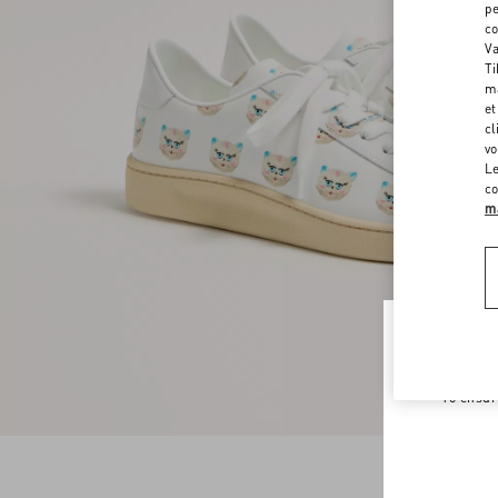
pe
co
Va
Ti
ma
et
cl
vo
Le
co
ma
Welco
To ensur