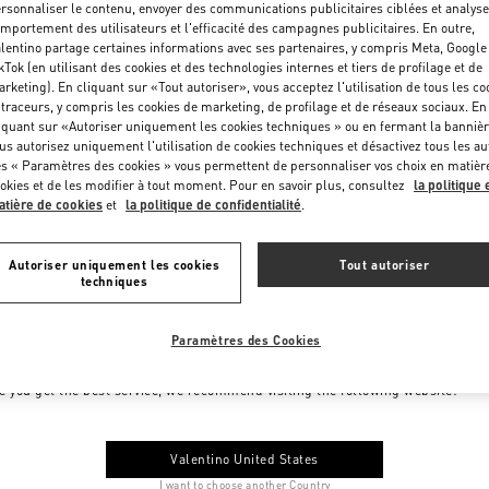
rsonnaliser le contenu, envoyer des communications publicitaires ciblées et analyse
mportement des utilisateurs et l'efficacité des campagnes publicitaires. En outre,
lentino partage certaines informations avec ses partenaires, y compris Meta, Google
kTok (en utilisant des cookies et des technologies internes et tiers de profilage et de
rketing). En cliquant sur «Tout autoriser», vous acceptez l'utilisation de tous les co
 traceurs, y compris les cookies de marketing, de profilage et de réseaux sociaux. En
iquant sur «Autoriser uniquement les cookies techniques » ou en fermant la bannièr
us autorisez uniquement l'utilisation de cookies techniques et désactivez tous les au
s « Paramètres des cookies » vous permettent de personnaliser vos choix en matièr
okies et de les modifier à tout moment. Pour en savoir plus, consultez
la politique 
tière de cookies
et
la politique de confidentialité
.
Autoriser uniquement les cookies
Tout autoriser
techniques
Paramètres des Cookies
me to Valentino France
e you get the best service, we recommend visiting the following website:
Valentino United States
I want to choose another Country