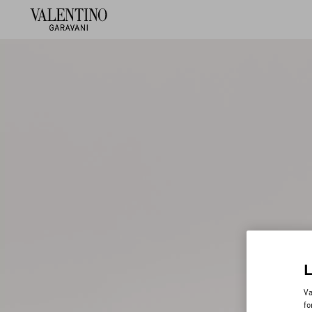
Va
fo