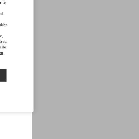
r le
 et
okies
e,
tres.
e de
en