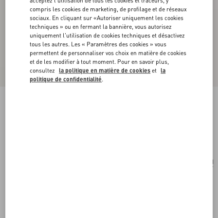
acceptez l'utilisation de tous les cookies et traceurs, y
compris les cookies de marketing, de profilage et de réseaux
sociaux. En cliquant sur «Autoriser uniquement les cookies
techniques » ou en fermant la bannière, vous autorisez
uniquement l'utilisation de cookies techniques et désactivez
tous les autres. Les « Paramètres des cookies » vous
permettent de personnaliser vos choix en matière de cookies
et de les modifier à tout moment. Pour en savoir plus,
consultez
la politique en matière de cookies
et
la
politique de confidentialité
.
Foulard En Soie Opticool
bleu marine/rouge
Acheter
Acheter
UNI
Taille:
Livraison et Retour Offerts
Trouver en boutique
Paiement express