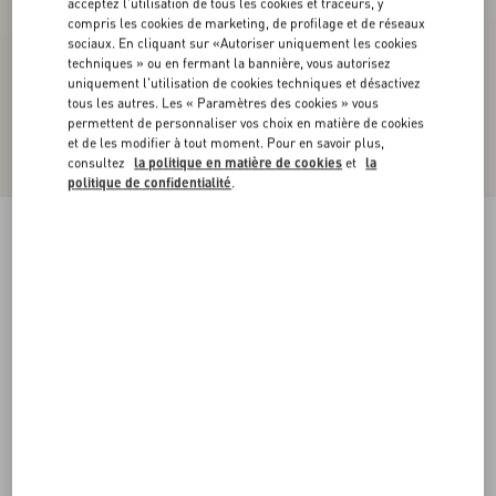
acceptez l'utilisation de tous les cookies et traceurs, y
compris les cookies de marketing, de profilage et de réseaux
sociaux. En cliquant sur «Autoriser uniquement les cookies
techniques » ou en fermant la bannière, vous autorisez
uniquement l'utilisation de cookies techniques et désactivez
tous les autres. Les « Paramètres des cookies » vous
permettent de personnaliser vos choix en matière de cookies
et de les modifier à tout moment. Pour en savoir plus,
consultez
la politique en matière de cookies
et
la
politique de confidentialité
.
Claquettes Foliefoliage En Daim, Talon : 65 Mm
noir/or
35
35.5
36
36.5
37
37.5
38
38.5
Taille:
Acheter
Acheter
39
39.5
40
40.5
41
41.5
42
Guide des tailles
Livraison et Retour Offerts
Trouver en boutique