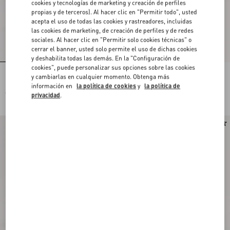
cookies y tecnologías de marketing y creación de perfiles
propias y de terceros). Al hacer clic en "Permitir todo", usted
acepta el uso de todas las cookies y rastreadores, incluidas
las cookies de marketing, de creación de perfiles y de redes
sociales. Al hacer clic en "Permitir solo cookies técnicas" o
cerrar el banner, usted solo permite el uso de dichas cookies
y deshabilita todas las demás. En la "Configuración de
cookies", puede personalizar sus opciones sobre las cookies
Bolso De Compras Pequeño De Lino
Bolso De Compras Pequeño Valentino
y cambiarlas en cualquier momento. Obtenga más
Bordado Valentino Garavani Antibes
Garavani Antibes De Lona Con Motivo
información en
la política de cookies
y
la política de
Le Chat De La Maison En Patrón Vichy
€ 2.180,00
€ 1.650,00
privacidad
.