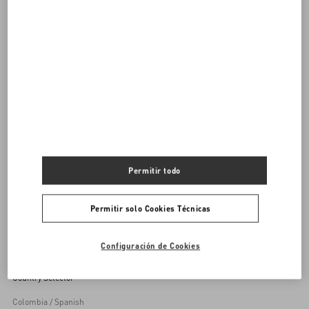
DESCUBRE TODOS LOS BOLSOS
Bolsos De Mujer
Permitir todo
Volver arriba
Permitir solo Cookies Técnicas
Inscríbete a la newsletter di Valentino
Configuración de Cookies
Country Selector
Colombia / Spanish