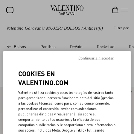
Valentino Garavani
/
MUJER
/
BOLSOS
/
Antibes
(6)
Filtra por
REBAJAS
NOVEDADES
Bolsos
Panthea
DeVain
Rockstud
Ro
ROCKSTUD
Continuar sin aceptar
MUJER
Valentino Garavani Antibes
COOKIES EN
(6)
HOMBRE
VALENTINO.COM
BOLSOS
Nuevo
Valentino utiliza cookies y otras tecnologías de rastreo tanto
REGALOS
para garantizar el correcto funcionamiento del sitio (gracias
a las cookies técnicas) como para, con su consentimiento,
V-UNIVERSE
personalizar el contenido, enviar comunicaciones
publicitarias dirigidas y realizar análisis sobre el
comportamiento de los usuarios y la eficacia de sus
campañas publicitarias, y le proporciona cierta información a
sus socios, incluidos Meta, Google y TikTok (utilizando