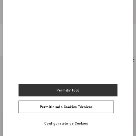
Cartera VLogo Signature
Tarjetero Rockstud De Piel De Becerro
Granulada
€ 430,00
€ 310,00
Permitir todo
Permitir solo Cookies Técnicas
Configuración de Cookies