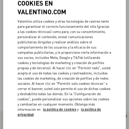
COOKIES EN
VALENTINO.COM
Valentino utiliza cookies y otras tecnologías de rastreo tanto
para garantizar el correcto funcionamiento del sitio (gracias
a las cookies técnicas) como para, con su consentimiento,
personalizar el contenido, enviar comunicaciones
publicitarias dirigidas y realizar análisis sobre el
comportamiento de los usuarios y la eficacia de sus
campañas publicitarias, y le proporciona cierta información a
sus socios, incluidos Meta, Google y TikTok (utilizando
cookies y tecnologías de marketing y creación de perfiles
propias y de terceros). Al hacer clic en "Permitir todo", usted
acepta el uso de todas las cookies y rastreadores, incluidas
las cookies de marketing, de creación de perfiles y de redes
sociales. Al hacer clic en "Permitir solo cookies técnicas" o
Valentino Garavani Carteras Y Pequeña
cerrar el banner, usted solo permite el uso de dichas cookies
(22)
y deshabilita todas las demás. En la "Configuración de
Marroquinería de Hombre
cookies", puede personalizar sus opciones sobre las cookies
y cambiarlas en cualquier momento. Obtenga más
información en
la política de cookies
y
la política de
privacidad
.
Nuevo
Nuevo