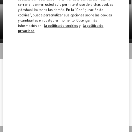
cerrar el banner, usted solo permite el uso de dichas cookies
Otoño Invierno 2025-26
Primavera Verano 2025
y deshabilita todas las demás. En la "Configuración de
cookies", puede personalizar sus opciones sobre las cookies
Haute Couture
(2)
y cambiarlas en cualquier momento. Obtenga más
información en
la política de cookies
y
la política de
privacidad
.
Haute Couture 2026
Haute Couture 2025
Volver arriba
Welcome to Valentino Colombia
To ensure you get the best service, we recommend visiting the
following website:
Inscríbete a la newsletter di Valentino
Valentino United States
Country Selector
I want to choose another Country
Colombia / Spanish