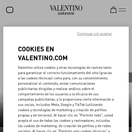
REBAJAS
Continuar sin aceptar
V-Universe
NOVEDADES
COOKIES EN
ROCKSTUD
VALENTINO.COM
Todo
MUJER
Valentino utiliza cookies y otras tecnologías de rastreo tanto
para garantizar el correcto funcionamiento del sitio (gracias
HOMBRE
Fashion Shows
Pret-à-Porter
Haute Couture
a las cookies técnicas) como para, con su consentimiento,
personalizar el contenido, enviar comunicaciones
BOLSOS
publicitarias dirigidas y realizar análisis sobre el
comportamiento de los usuarios y la eficacia de sus
REGALOS
campañas publicitarias, y le proporciona cierta información a
Prêt-à-Porter
(4)
sus socios, incluidos Meta, Google y TikTok (utilizando
V-UNIVERSE
cookies y tecnologías de marketing y creación de perfiles
propias y de terceros). Al hacer clic en "Permitir todo", usted
acepta el uso de todas las cookies y rastreadores, incluidas
las cookies de marketing, de creación de perfiles y de redes
Otoño Invierno 26/27
Otoño Invierno 2026
sociales. Al hacer clic en "Permitir solo cookies técnicas" o