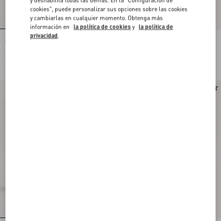
cookies", puede personalizar sus opciones sobre las cookies
y cambiarlas en cualquier momento. Obtenga más
información en
la política de cookies
y
la política de
privacidad
.
Suéter Valentino De Algodón Y Lana
Zapatilla Stud Up de serraje y nailon
Mouliné Con Jacquard Con Diseño
con bordado Butterfly
Panther
€ 1.430,00
€ 760,00
Nuevo
Nuevo