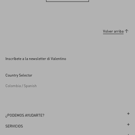
Ver otros (36)
Volver arriba
Inscríbete a la newsletter di Valentino
Country Selector
Colombia / Spanish
¿PODEMOS AYUDARTE?
Sigue tu Pedido
SERVICIOS