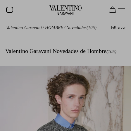
Valentino Garavani
/
HOMBRE
/
Novedades
(105)
Filtra por
REBAJAS
NOVEDADES
Valentino Garavani Novedades de Hombre
(105)
ROCKSTUD
MUJER
HOMBRE
BOLSOS
REGALOS
V-UNIVERSE