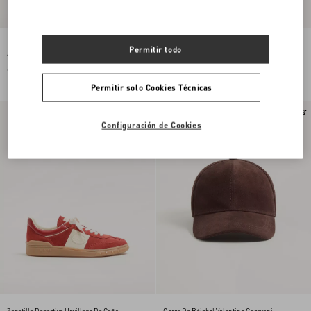
Bolso De Hombro Valentino Garavani
Tarjetero VLogo Signature De Tela A
Permitir todo
Antibes De Gamuza
Cuadros
€ 1.980,00
€ 385,00
Permitir solo Cookies Técnicas
Nuevo
Nuevo
Configuración de Cookies