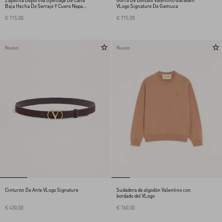
Zapatilla Deportiva Upvillage De Caña
Gorra De Béisbol Valentino Garavani
Baja Hecha De Serraje Y Cuero Napa
VLogo Signature De Gamuza
De Becerro
€ 715,00
€ 715,00
Nuevo
Nuevo
Cinturón De Ante VLogo Signature
Sudadera de algodón Valentino con
bordado del VLogo
€ 430,00
€ 760,00