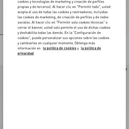
cookies y tecnologías de marketing y creación de perfiles
propias y de terceros). Al hacer clic en "Permitir todo", usted
acepta el uso de todas las cookies y rastreadores, incluidas
las cookies de marketing, de creación de perfiles y de redes
sociales. Al hacer clic en "Permitir solo cookies técnicas" o
cerrar el banner, usted solo permite el uso de dichas cookies
y deshabilita todas las demás. En la "Configuración de
cookies", puede personalizar sus opciones sobre las cookies
Bolso De Compras Pequeño De Lino
Bolso De Compras Pequeño Valentino
y cambiarlas en cualquier momento. Obtenga más
Bordado Valentino Garavani Antibes
Garavani Antibes De Lona Con Motivo
información en
la política de cookies
y
la política de
Le Chat De La Maison En Patrón Vichy
€ 2.180,00
€ 1.650,00
privacidad
.