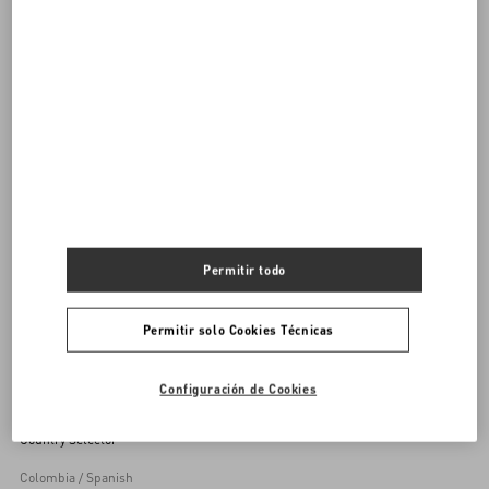
DESCUBRE TODOS LOS BOLSOS
Bolsos De Mujer
Permitir todo
Volver arriba
Permitir solo Cookies Técnicas
Inscríbete a la newsletter di Valentino
Configuración de Cookies
Country Selector
Colombia / Spanish