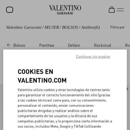
Valentino Garavani
/
MUJER
/
BOLSOS
/
Antibes
(6)
Filtra por
REBAJAS
NOVEDADES
Bolsos
Panthea
DeVain
Rockstud
Ro
ROCKSTUD
Continuar sin aceptar
MUJER
Valentino Garavani Antibes
COOKIES EN
(6)
HOMBRE
VALENTINO.COM
BOLSOS
Nuevo
Valentino utiliza cookies y otras tecnologías de rastreo tanto
REGALOS
para garantizar el correcto funcionamiento del sitio (gracias
a las cookies técnicas) como para, con su consentimiento,
V-UNIVERSE
personalizar el contenido, enviar comunicaciones
publicitarias dirigidas y realizar análisis sobre el
comportamiento de los usuarios y la eficacia de sus
campañas publicitarias, y le proporciona cierta información a
sus socios, incluidos Meta, Google y TikTok (utilizando