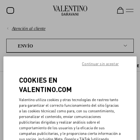
Atención al cliente
Rebajas
PAGOS
NOVEDADES
ENVÍO
ROCKSTUD
ENVÍO
Continuar sin aceptar
PLAZOS Y COSTOS DE ENVÍO
A DÓNDE ENVIAMOS
SEGUIMIENTO DE
MUJER
DEVOLUCIONES
COOKIES EN
HOMBRE
VALENTINO.COM
ENVÍOS
BOLSOS
COMPRAS EN LÍNEA
Valentino utiliza cookies y otras tecnologías de rastreo tanto
REGALOS
para garantizar el correcto funcionamiento del sitio (gracias
GUÍA DE TALLES
Reciba su compra de Valentino de forma rápida y segura esté donde
a las cookies técnicas) como para, con su consentimiento,
V-UNIVERSE
esté.
personalizar el contenido, enviar comunicaciones
publicitarias dirigidas y realizar análisis sobre el
APARTADO LEGAL
comportamiento de los usuarios y la eficacia de sus
campañas publicitarias, y le proporciona cierta información a
sus socios, incluidos Meta, Google y TikTok (utilizando