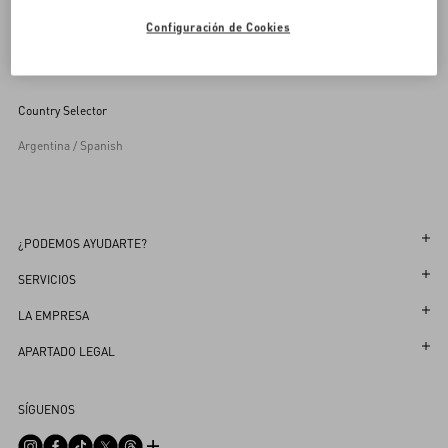
Configuración de Cookies
Inscríbete a la newsletter di Valentino
Country Selector
Argentina / Spanish
¿PODEMOS AYUDARTE?
Sigue tu Pedido
SERVICIOS
Sigue tu Devolución
Atención al Cliente
LA EMPRESA
Reserva una cita en la Boutique
Devoluciones y Cambios
Maison
APARTADO LEGAL
Localizador de Tiendas
Envío
Sostenibilidad
Términos Y Condiciones De Uso
FAQ
SÍGUENOS
Pagos
Trabaja con nosotros
Términos Y Condiciones Generales De Venta
Contáctenos
Guía de Talles
Información Corporativa