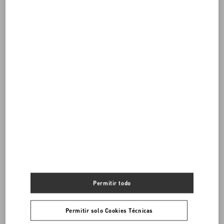
¿Necesitas contactarnos?
ENVÍENOS UN CORREO ELECTRÓNICO
Permitir todo
Permitir solo Cookies Técnicas