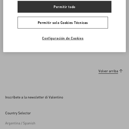
DESCUBRE MÁS
Permitir todo
Permitir solo Cookies Técnicas
Calzado De Hombre
Open Sneakers
Configuración de Cookies
Volver arriba
Inscríbete a la newsletter di Valentino
Country Selector
Argentina / Spanish