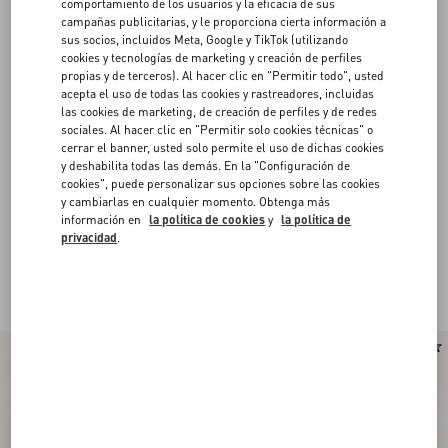
comportamiento de los usuarios y la eficacia de sus
campañas publicitarias, y le proporciona cierta información a
sus socios, incluidos Meta, Google y TikTok (utilizando
cookies y tecnologías de marketing y creación de perfiles
propias y de terceros). Al hacer clic en "Permitir todo", usted
acepta el uso de todas las cookies y rastreadores, incluidas
las cookies de marketing, de creación de perfiles y de redes
sociales. Al hacer clic en "Permitir solo cookies técnicas" o
cerrar el banner, usted solo permite el uso de dichas cookies
y deshabilita todas las demás. En la "Configuración de
cookies", puede personalizar sus opciones sobre las cookies
y cambiarlas en cualquier momento. Obtenga más
información en
la política de cookies
y
la política de
privacidad
.
Valentino Garavani Upvillage de Hombre
(8)
Las zapatillas deportivas de caña baja en elegantes matices están realzadas
por la banda icónica, que crea una estética inspirada en los años 70.
Nuevo
Nuevo