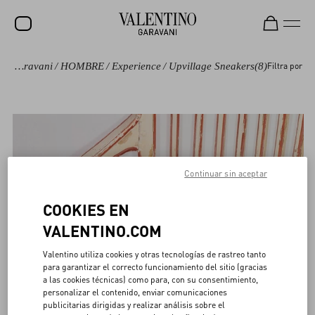
Valentino Garavani
/
HOMBRE
/
Experience
/
Upvillage Sneakers
(8)
Filtra por
Rebajas
NOVEDADES
ROCKSTUD
MUJER
Continuar sin aceptar
HOMBRE
BOLSOS
COOKIES EN
VALENTINO.COM
REGALOS
Valentino utiliza cookies y otras tecnologías de rastreo tanto
V-UNIVERSE
para garantizar el correcto funcionamiento del sitio (gracias
a las cookies técnicas) como para, con su consentimiento,
personalizar el contenido, enviar comunicaciones
publicitarias dirigidas y realizar análisis sobre el