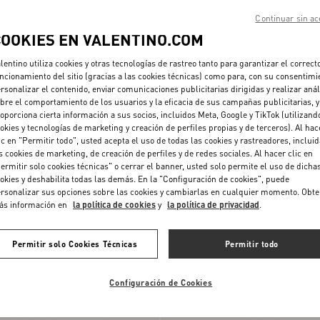
Continuar sin ac
COOKIES EN VALENTINO.COM
lentino utiliza cookies y otras tecnologías de rastreo tanto para garantizar el correct
ncionamiento del sitio (gracias a las cookies técnicas) como para, con su consentimi
rsonalizar el contenido, enviar comunicaciones publicitarias dirigidas y realizar anál
bre el comportamiento de los usuarios y la eficacia de sus campañas publicitarias, y
oporciona cierta información a sus socios, incluidos Meta, Google y TikTok (utilizand
okies y tecnologías de marketing y creación de perfiles propias y de terceros). Al hac
ic en "Permitir todo", usted acepta el uso de todas las cookies y rastreadores, inclui
s cookies de marketing, de creación de perfiles y de redes sociales. Al hacer clic en
Zapatos De Cabritilla Rockstud Con
ermitir solo cookies técnicas" o cerrar el banner, usted solo permite el uso de dicha
Tacón De 100 Mm
okies y deshabilita todas las demás. En la "Configuración de cookies", puede
rsonalizar sus opciones sobre las cookies y cambiarlas en cualquier momento. Obt
ás información en
la política de cookies
y
la política de privacidad
.
Nuevo
Permitir solo Cookies Técnicas
Permitir todo
Configuración de Cookies