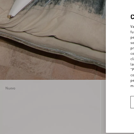
Va
fu
pe
so
pr
co
cl
la
"P
co
pe
m
Nuevo
Runway