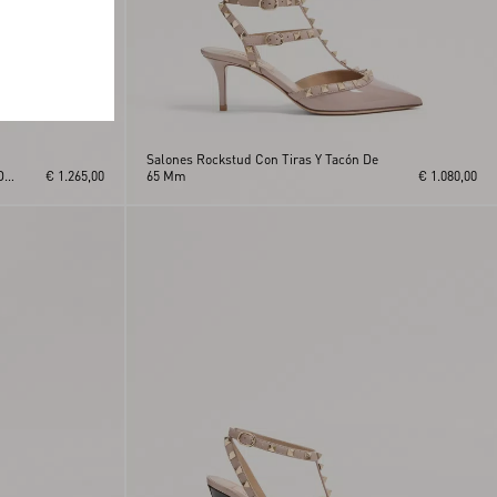
Salones Rockstud Con Tiras Y Tacón De
De
€ 1.265,00
65 Mm
€ 1.080,00