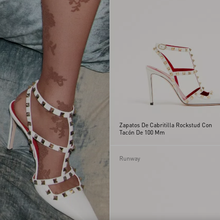
39.5
40
40.5
41
41.5
42
Zapatos De Cabritilla Rockstud Con
Tacón De 100 Mm
Runway