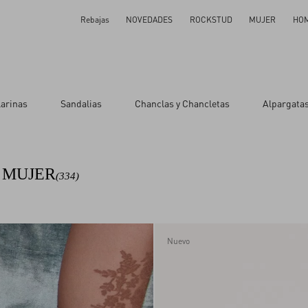
Rebajas
NOVEDADES
ROCKSTUD
MUJER
HO
o
Talle
larinas
Sandalias
Chanclas y Chancletas
Alpargata
as
34
dar
34.5
35
 MUJER
(334)
35.5
36
36.5
37
Nuevo
37.5
38
38.5
39