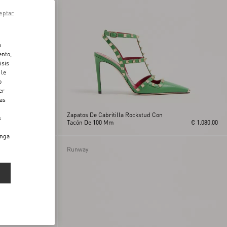
eptar
o
ento,
isis
 le
o
er
das
Zapatos De Cabritilla Rockstud Con
s
€ 1.080,00
Tacón De 100 Mm
€ 1.080,00
enga
Runway