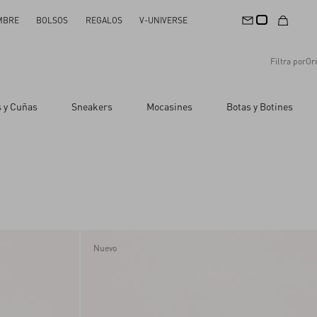
MBRE
BOLSOS
REGALOS
V-UNIVERSE
Filtra por
Or
Recomendaciones
s y Cuñas
Sneakers
Mocasines
Botas y Botines
Restablecer todo
Aplicar cambios
Precio descendente
Precio ascendente
Novedades
Nuevo