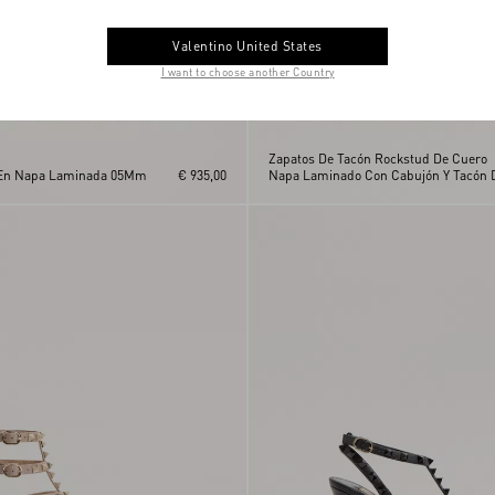
Valentino United States
I want to choose another Country
Zapatos De Tacón Rockstud De Cuero
 En Napa Laminada 05Mm
€ 935,00
Napa Laminado Con Cabujón Y Tacón 
65 Mm