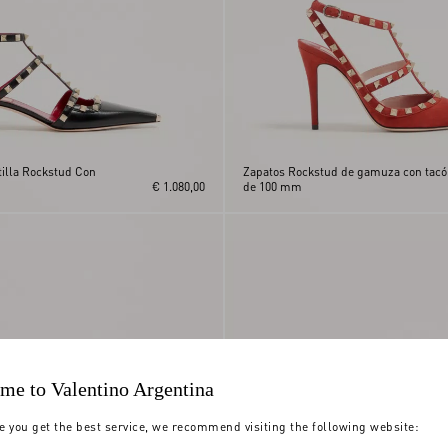
tilla Rockstud Con
Zapatos Rockstud de gamuza con tac
€ 1.080,00
de 100 mm
me to Valentino Argentina
e you get the best service, we recommend visiting the following website: