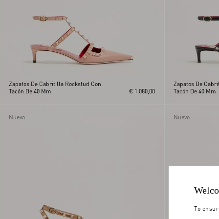
Zapatos De Cabritilla Rockstud Con
Zapatos De Cabri
Tacón De 40 Mm
€ 1.080,00
Tacón De 40 Mm
Nuevo
Nuevo
Welco
To ensur