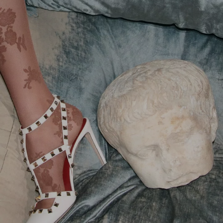
Rosa
Studdy
Amarillo
Upvillage
Valentino
Garavani And
Vans
Valet Du Roi
VLogo Signature
VLogo Torchon