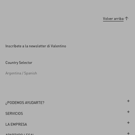
Volver arriba
Inscríbete a la newsletter di Valentino
Country Selector
Argentina / Spanish
¿PODEMOS AYUDARTE?
Sigue tu Pedido
SERVICIOS
Sigue tu Devolución
Atención al Cliente
LA EMPRESA
Reserva una cita en la Boutique
Devoluciones y Cambios
Maison