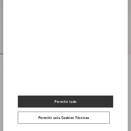
Minibolso de hombro con bordado
Minibolso De Hombro De Cuero
brillante y el VLogo Signature
Graneado Y Laminado De Becerro Con
El VLogo Signature
€ 2.530,00
€ 1.080,00
Ver otros (12)
Permitir todo
Ver otros (12)
Permitir solo Cookies Técnicas