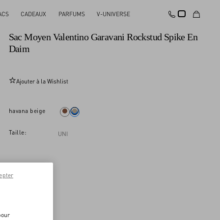
ACS
CADEAUX
PARFUMS
V-UNIVERSE
Nouveauté
Sac Moyen Valentino Garavani Rockstud Spike En
Daim
Ajouter à la Wishlist
havana beige
Taille:
UNI
epter
pour