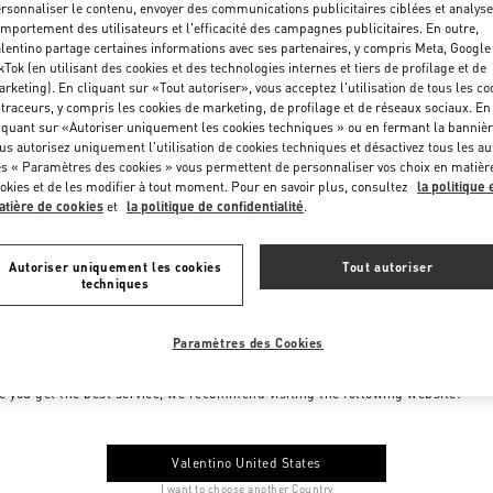
rsonnaliser le contenu, envoyer des communications publicitaires ciblées et analyse
mportement des utilisateurs et l'efficacité des campagnes publicitaires. En outre,
lentino partage certaines informations avec ses partenaires, y compris Meta, Google
kTok (en utilisant des cookies et des technologies internes et tiers de profilage et de
rketing). En cliquant sur «Tout autoriser», vous acceptez l'utilisation de tous les co
 traceurs, y compris les cookies de marketing, de profilage et de réseaux sociaux. En
iquant sur «Autoriser uniquement les cookies techniques » ou en fermant la bannièr
us autorisez uniquement l'utilisation de cookies techniques et désactivez tous les au
s « Paramètres des cookies » vous permettent de personnaliser vos choix en matièr
okies et de les modifier à tout moment. Pour en savoir plus, consultez
la politique 
tière de cookies
et
la politique de confidentialité
.
Autoriser uniquement les cookies
Tout autoriser
techniques
Paramètres des Cookies
me to Valentino France
e you get the best service, we recommend visiting the following website:
Valentino United States
I want to choose another Country