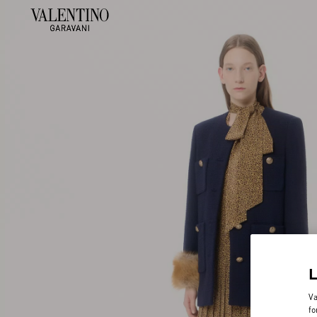
Va
fo