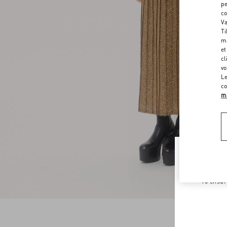
pe
co
Va
Ti
ma
et
cl
vo
Le
co
ma
Welco
To ensur