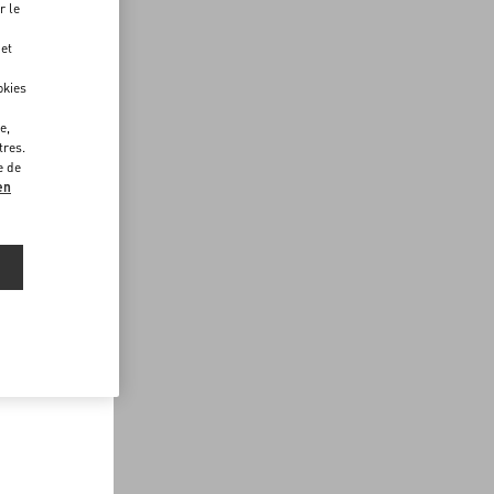
r le
 et
okies
e,
tres.
e de
en