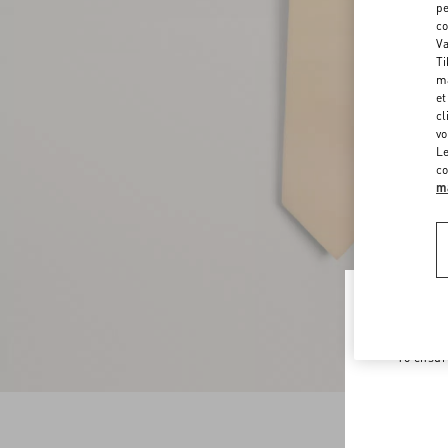
pe
co
Va
Ti
ma
et
cl
vo
Le
co
ma
Welco
To ensur