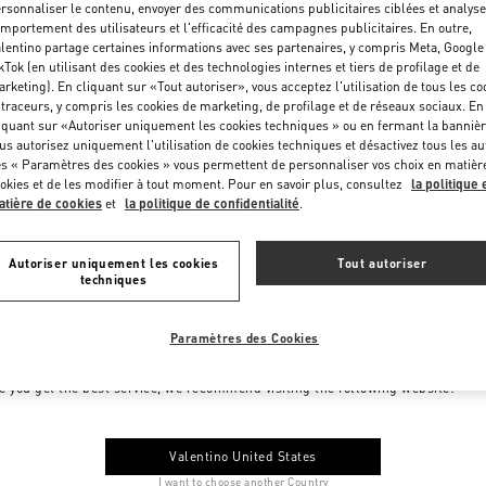
rsonnaliser le contenu, envoyer des communications publicitaires ciblées et analyse
mportement des utilisateurs et l'efficacité des campagnes publicitaires. En outre,
lentino partage certaines informations avec ses partenaires, y compris Meta, Google
kTok (en utilisant des cookies et des technologies internes et tiers de profilage et de
rketing). En cliquant sur «Tout autoriser», vous acceptez l'utilisation de tous les co
 traceurs, y compris les cookies de marketing, de profilage et de réseaux sociaux. En
iquant sur «Autoriser uniquement les cookies techniques » ou en fermant la bannièr
us autorisez uniquement l'utilisation de cookies techniques et désactivez tous les au
s « Paramètres des cookies » vous permettent de personnaliser vos choix en matièr
okies et de les modifier à tout moment. Pour en savoir plus, consultez
la politique 
tière de cookies
et
la politique de confidentialité
.
Autoriser uniquement les cookies
Tout autoriser
techniques
Paramètres des Cookies
me to Valentino France
e you get the best service, we recommend visiting the following website:
Valentino United States
I want to choose another Country