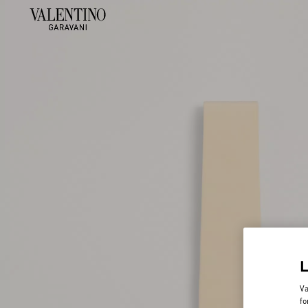
Va
fo