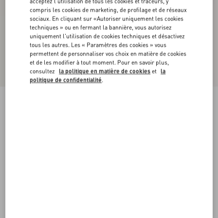
acceptez l'utilisation de tous les cookies et traceurs, y
compris les cookies de marketing, de profilage et de réseaux
sociaux. En cliquant sur «Autoriser uniquement les cookies
techniques » ou en fermant la bannière, vous autorisez
uniquement l'utilisation de cookies techniques et désactivez
tous les autres. Les « Paramètres des cookies » vous
permettent de personnaliser vos choix en matière de cookies
et de les modifier à tout moment. Pour en savoir plus,
consultez
la politique en matière de cookies
et
la
politique de confidentialité
.
Jupe Mi-Longue En Satin
noir
36
38
40
42
44
46
48
50
Taille:
Acheter
Acheter
Guide des tailles
Livraison et Retour Offerts
Trouver en boutique