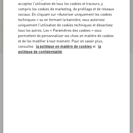
acceptez l'utilisation de tous les cookies et traceurs, y
compris les cookies de marketing, de profilage et de réseaux
sociaux. En cliquant sur «Autoriser uniquement les cookies
techniques » ou en fermant la bannière, vous autorisez
uniquement l'utilisation de cookies techniques et désactivez
tous les autres. Les « Paramètres des cookies » vous
permettent de personnaliser vos choix en matière de cookies
et de les modifier à tout moment. Pour en savoir plus,
consultez
la politique en matière de cookies
et
la
politique de confidentialité
.
Escarpins Rockstud À Brides Effet Cage. Talon :
65 Mm
poudre
34
34.5
35
35.5
36
36.5
37
37.5
Taille:
38
38.5
39
39.5
40
40.5
41
41.5
Guide des tailles
Acheter
Acheter
42