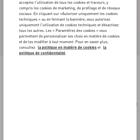
acceptez l'utilisation de tous les cookies et traceurs, y
compris les cookies de marketing, de profilage et de réseaux
sociaux. En cliquant sur «Autoriser uniquement les cookies
techniques » ou en fermant la bannière, vous autorisez
uniquement l'utilisation de cookies techniques et désactivez
tous les autres. Les « Paramètres des cookies » vous
permettent de personnaliser vos choix en matière de cookies
et de les modifier à tout moment. Pour en savoir plus,
consultez
la politique en matière de cookies
et
la
politique de confidentialité
.
Mini Cabas Rockstud En Raphia.
naturel/cuir de selle
Acheter
Acheter
UNI
Taille:
Livraison et Retour Offerts
Trouver en boutique
Paiement express